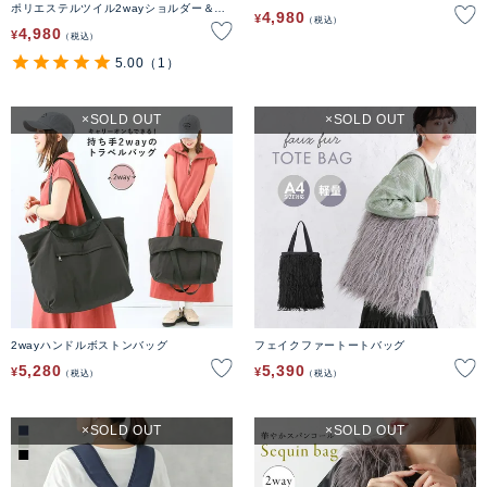
ポリエステルツイル2wayショルダー＆ト
4,980
¥
税込
ートバッグ
4,980
¥
税込
5.00
（1）
SOLD OUT
SOLD OUT
2wayハンドルボストンバッグ
フェイクファートートバッグ
5,280
5,390
¥
¥
税込
税込
SOLD OUT
SOLD OUT