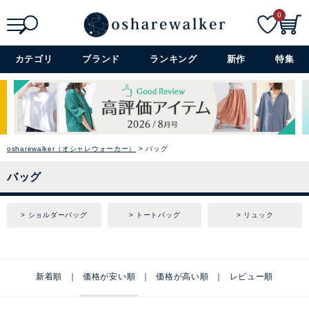
0
検索
詳細検索+
カテゴリ
ブランド
ランキング
新作
特集
osharewalker（オシャレウォーカー）
バッグ
バッグ
ショルダーバッグ
トートバッグ
リュック
新着順
価格が安い順
価格が高い順
レビュー順