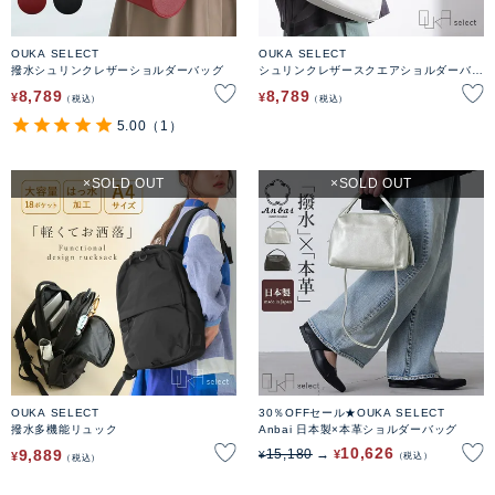
OUKA SELECT
OUKA SELECT
撥水シュリンクレザーショルダーバッグ
シュリンクレザースクエアショルダーバッ
グ
8,789
8,789
¥
¥
税込
税込
5.00
（1）
SOLD OUT
SOLD OUT
OUKA SELECT
30％OFFセール★OUKA SELECT
撥水多機能リュック
Anbai 日本製×本革ショルダーバッグ
10,626
9,889
15,180
¥
¥
¥
税込
税込