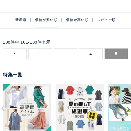
新着順
価格が安い順
価格が高い順
レビュー順
188
件中
161
-
188
件表示
1
…
4
5
特集一覧