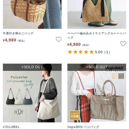
巾着付き柳かごバッグ
ペーパー編み込みトライアングルトートバ
ッグ
4,980
¥
税込
4,980
¥
税込
5.00
（1）
SOLD OUT
SOLD OUT
n'OrLABEL
VegieBAG ベジバッグ