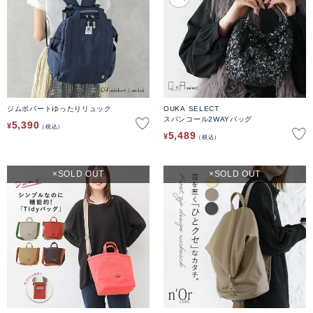
ジムボバートゆったりリュック
OUKA SELECT
スパンコール2WAYバッグ
5,390
¥
税込
5,489
¥
税込
SOLD OUT
SOLD OUT