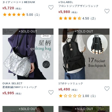
タイディートートMEDIUM
n'OrLABEL
フロントジップデザインリュック
5,720
¥
税込
5,980
¥
税込
5.00
（1）
4.50
（2）
SOLD OUT
SOLD OUT
OUKA SELECT
17ポケットリュック
星柄刺繍2WAYトートバッグ
6,490
¥
税込
5,995
¥
税込
1.00
（1）
SOLD OUT
SOLD OUT