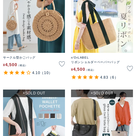
サークル型かごバッグ
n'OrLABEL
リボンショルダーペーパーバッグ
4,500
¥
税込
4,500
¥
税込
4.10
（10）
4.83
（6）
SOLD OUT
SOLD OUT