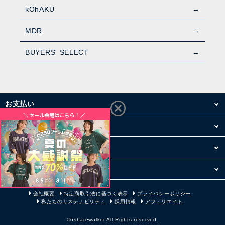
kOhAKU
MDR
BUYERS' SELECT
お支払い
配送・送料
お買い物について
その他
会社概要
特定商取引法に基づく表示
プライバシーポリシー
私たちのサステナビリティ
採用情報
アフィリエイト
©osharewalker All Rights reserved.