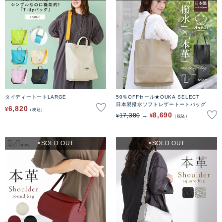
タイディートートLARGE
50％OFFセール★OUKA SELECT
日本製撥水ソフトレザートートバッグ
6,820
¥
税込
8,690
17,380
¥
¥
税込
SOLD OUT
SOLD OUT