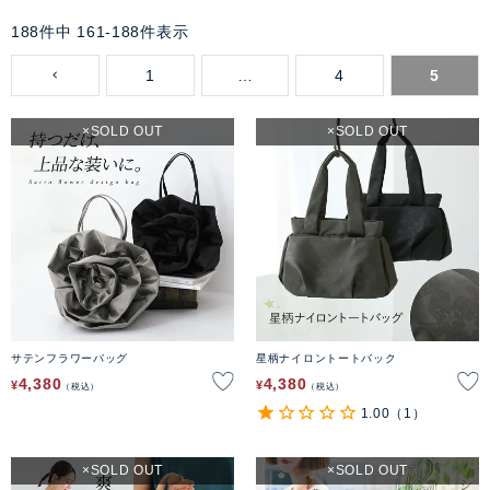
188
件中
161
-
188
件表示
1
…
4
5
SOLD OUT
SOLD OUT
サテンフラワーバッグ
星柄ナイロントートバック
4,380
4,380
¥
¥
税込
税込
1.00
（1）
SOLD OUT
SOLD OUT