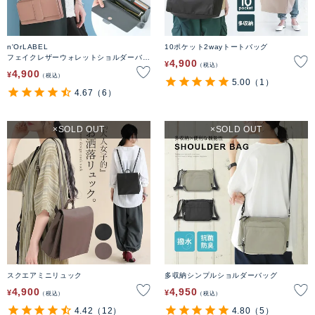
n'OrLABEL
10ポケット2wayトートバッグ
フェイクレザーウォレットショルダーバッ
4,900
¥
税込
グ
4,900
¥
税込
5.00
（1）
4.67
（6）
SOLD OUT
SOLD OUT
スクエアミニリュック
多収納シンプルショルダーバッグ
4,900
4,950
¥
¥
税込
税込
4.42
（12）
4.80
（5）