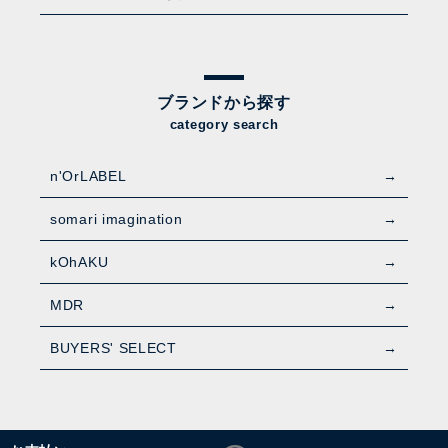
ブランドから探す
category search
n'OrLABEL
somari imagination
kOhAKU
MDR
BUYERS' SELECT