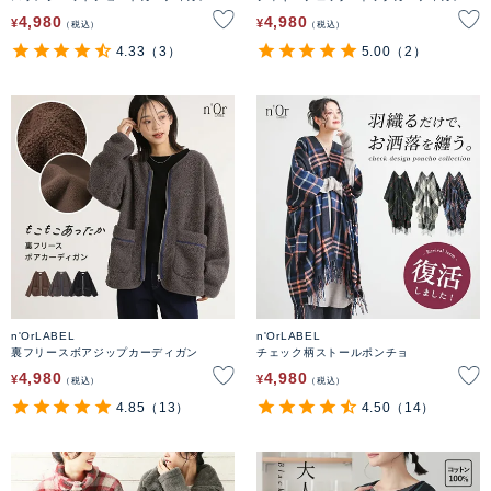
4,980
4,980
¥
¥
税込
税込
4.33
（3）
5.00
（2）
n'OrLABEL
n'OrLABEL
裏フリースボアジップカーディガン
チェック柄ストールポンチョ
4,980
4,980
¥
¥
税込
税込
4.85
（13）
4.50
（14）