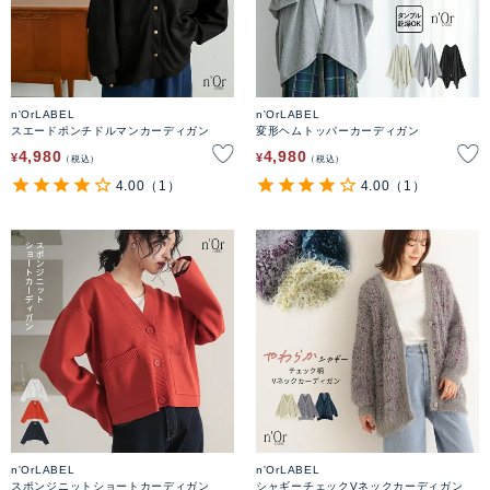
n'OrLABEL
n'OrLABEL
スエードポンチドルマンカーディガン
変形ヘムトッパーカーディガン
4,980
4,980
¥
¥
税込
税込
4.00
（1）
4.00
（1）
n'OrLABEL
n'OrLABEL
スポンジニットショートカーディガン
シャギーチェックVネックカーディガン