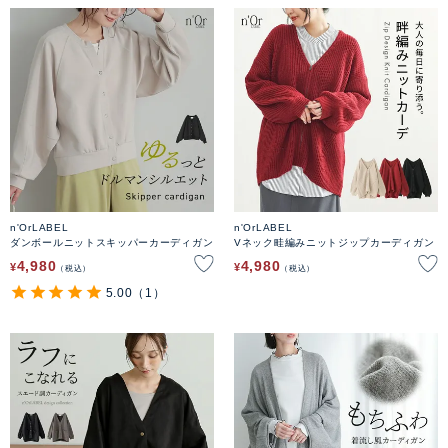
n'OrLABEL
n'OrLABEL
ダンボールニットスキッパーカーディガン
Vネック畦編みニットジップカーディガン
4,980
4,980
¥
¥
税込
税込
5.00
（1）