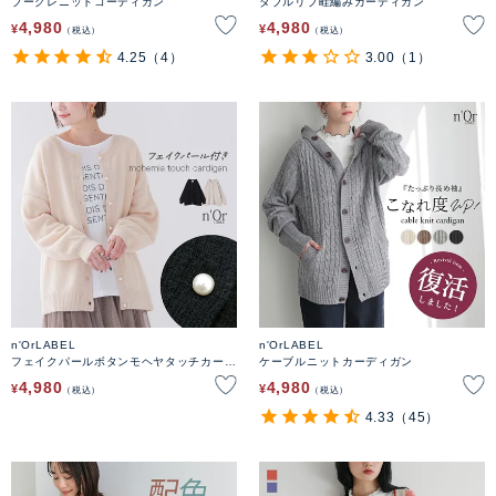
ブークレニットコーディガン
ダブルリブ畦編みカーディガン
4,980
4,980
¥
¥
税込
税込
4.25
（4）
3.00
（1）
n'OrLABEL
n'OrLABEL
フェイクパールボタンモヘヤタッチカーデ
ケーブルニットカーディガン
ィガン
4,980
4,980
¥
¥
税込
税込
4.33
（45）