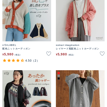
n'OrLABEL
somari imagination
配色ニットカーディガン
レイヤード風配色ニットカーディガン
5,980
5,980
¥
¥
税込
税込
4.50
（2）