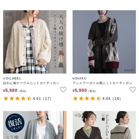
n'OrLABEL
kOhAKU
ぽわん袖ケーブルニットカーディガン
アシメアーガイル柄ニットカーディガン
5,980
5,980
¥
¥
税込
税込
4.41
（17）
4.44
（16）