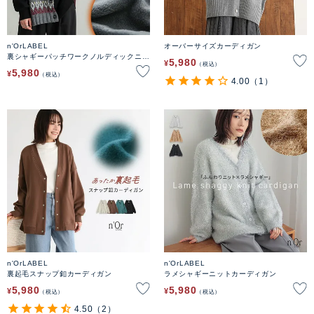
n'OrLABEL
オーバーサイズカーディガン
裏シャギーパッチワークノルディックニッ
5,980
¥
税込
トカーデ
5,980
¥
税込
4.00
（1）
n'OrLABEL
n'OrLABEL
裏起毛スナップ釦カーディガン
ラメシャギーニットカーディガン
5,980
5,980
¥
¥
税込
税込
4.50
（2）