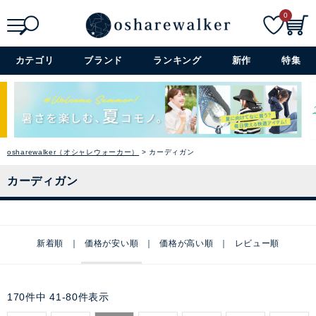
0
検索
詳細検索+
カテゴリ
ブランド
ランキング
新作
特集
osharewalker（オシャレウォーカー）
カーディガン
カーディガン
新着順
価格が安い順
価格が高い順
レビュー順
170
件中
41
-
80
件表示