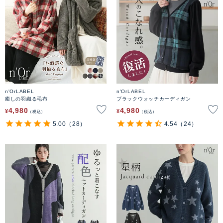
n'OrLABEL
n'OrLABEL
癒しの羽織る毛布
ブラックウォッチカーディガン
4,980
4,980
¥
¥
税込
税込
5.00
（28）
4.54
（24）