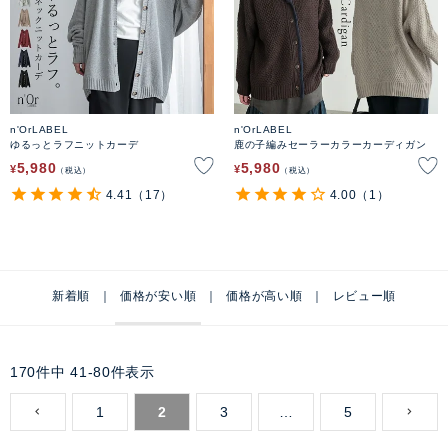
n'OrLABEL
n'OrLABEL
ゆるっとラフニットカーデ
鹿の子編みセーラーカラーカーディガン
5,980
5,980
¥
¥
税込
税込
4.41
（17）
4.00
（1）
新着順
価格が安い順
価格が高い順
レビュー順
170
件中
41
-
80
件表示
1
2
3
…
5