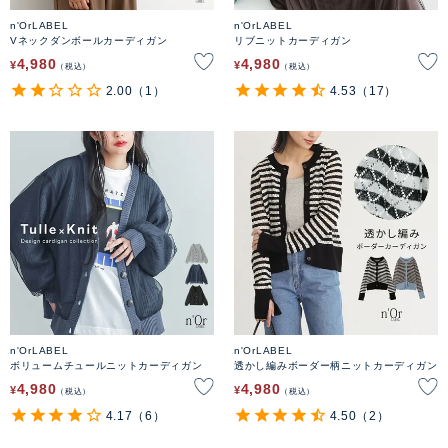
n'OrLABEL
n'OrLABEL
Vネックダンボールカーディガン
リブニットカーディガン
4,980
4,980
¥
¥
税込
税込
2.00
（1）
4.53
（17）
n'OrLABEL
n'OrLABEL
ボリュームチュールニットカーディガン
透かし編みボーダー柄ニットカーディガン
4,980
4,980
¥
¥
税込
税込
4.17
（6）
4.50
（2）