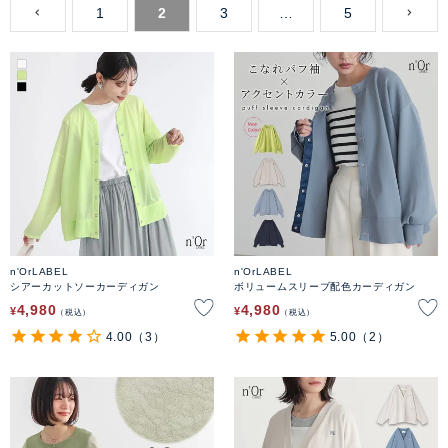
1
2
3
…
5
n'OrLABEL
n'OrLABEL
シアーカットソーカーディガン
ボリュームスリーブ配色カーディガン
4,980
4,980
¥
¥
税込
税込
4.00
（3）
5.00
（2）