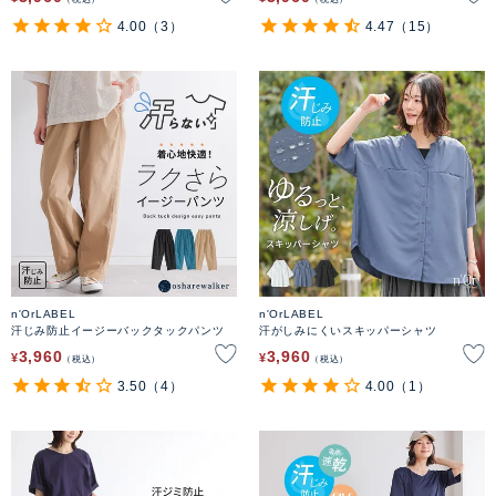
4.00
（3）
4.47
（15）
n'OrLABEL
n'OrLABEL
汗じみ防止イージーバックタックパンツ
汗がしみにくいスキッパーシャツ
3,960
3,960
¥
¥
税込
税込
3.50
（4）
4.00
（1）