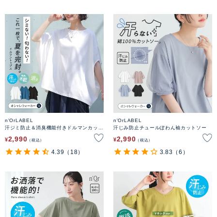
n'OrLABEL
n'OrLABEL
汗ジミ防止＆消臭機能付きドルマンカット
汗じみ防止チュールぽわん袖カットソー
ソー
2,990
2,990
¥
¥
税込
税込
4.39
（18）
3.83
（6）