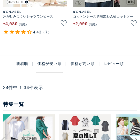
n'OrLABEL
n'OrLABEL
汗がしみにくいシャツワンピース
コットンレース切替ぽわん袖カットソー
4,980
2,990
¥
¥
税込
税込
4.43
（7）
新着順
価格が安い順
価格が高い順
レビュー順
34
件中
1
-
34
件表示
特集一覧