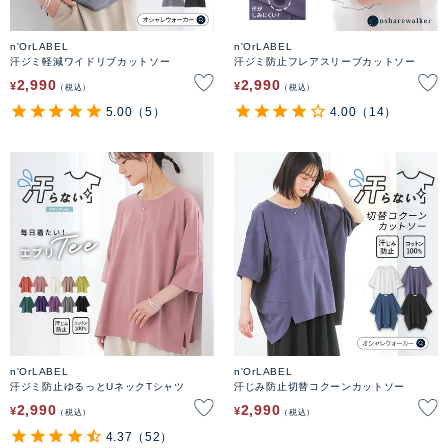
n'OrLABEL
n'OrLABEL
汗ジミ軽減ワイドリブカットソー
汗ジミ防止フレアスリーブカットソー
2,990
2,990
¥
¥
税込
税込
5.00
（5）
4.00
（14）
n'OrLABEL
n'OrLABEL
汗ジミ防止ゆるっとUネックTシャツ
汗じみ防止切替コクーンカットソー
2,990
2,990
¥
¥
税込
税込
4.37
（52）