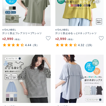
n'OrLABEL
n'OrLABEL
汗ジミ防止フレアスリーブTシャツ
汗ジミ防止ゆるっとVネックTシャツ
2,990
2,990
¥
¥
税込
税込
4.44
（9）
4.32
（19）