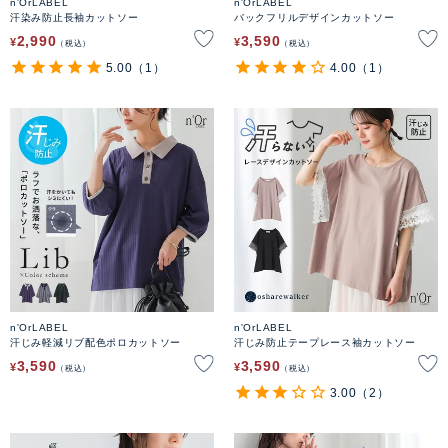
n'OrLABEL
n'OrLABEL
汗染み防止長袖カットソー
バックフリルデザインカットソー
2,990
3,590
¥
¥
税込
税込
5.00
（1）
4.00
（1）
n'OrLABEL
n'OrLABEL
汗じみ軽減リブ配色ポロカットソー
汗じみ防止テープレース袖カットソー
3,590
3,590
¥
¥
税込
税込
3.00
（2）