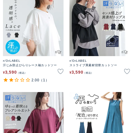
n'OrLABEL
n'OrLABEL
汗じみ防止ひらりレース袖カットソー
ストライプ異素材切替カットソー
3,590
3,590
¥
¥
税込
税込
2.00
（1）