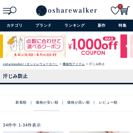
0
検索
詳細検索+
カテゴリ
ブランド
ランキング
新作
特集
osharewalker（オシャレウォーカー）
機能性アイテム
汗じみ防止
汗じみ防止
新着順
価格が安い順
価格が高い順
レビュー順
34
件中
1
-
34
件表示