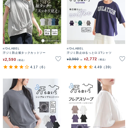
n'OrLABEL
n'OrLABEL
汗ジミ防止裾タックカットソー
汗ジミ防止ゆるっとロゴTシャツ
2,772
2,590
3,960
¥
¥
¥
税込
税込
4.17
（6）
4.49
（39）