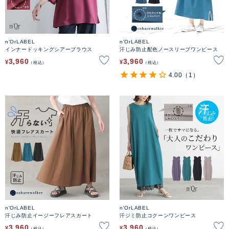
n'OrLABEL
n'OrLABEL
インナードッキングシアーブラウス
汗じみ防止配色ノースリーブワンピース
3,960
3,960
¥
¥
税込
税込
4.00
（1）
n'OrLABEL
n'OrLABEL
汗じみ防止イージーフレアスカート
汗ジミ防止コクーンワンピース
3,960
3,960
¥
¥
税込
税込