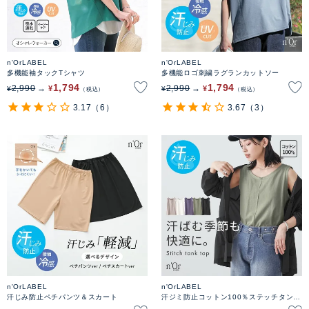
n'OrLABEL
n'OrLABEL
多機能袖タックTシャツ
多機能ロゴ刺繍ラグランカットソー
1,794
1,794
2,990
2,990
¥
¥
¥
¥
税込
税込
3.17
（6）
3.67
（3）
n'OrLABEL
n'OrLABEL
汗じみ防止ペチパンツ＆スカート
汗ジミ防止コットン100％ステッチタンク
トップ