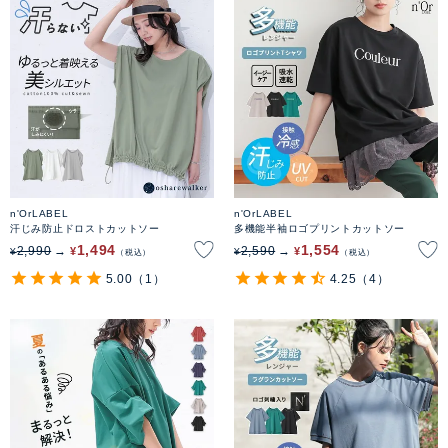
n'OrLABEL
n'OrLABEL
汗じみ防止ドロストカットソー
多機能半袖ロゴプリントカットソー
1,494
1,554
2,990
2,590
¥
¥
¥
¥
税込
税込
5.00
（1）
4.25
（4）