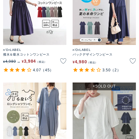
n'OrLABEL
n'OrLABEL
撥水＆吸水コットンワンピース
バックデザインワンピース
3,984
4,980
4,980
¥
¥
¥
税込
税込
4.07
（45）
3.50
（2）
SOLD OUT