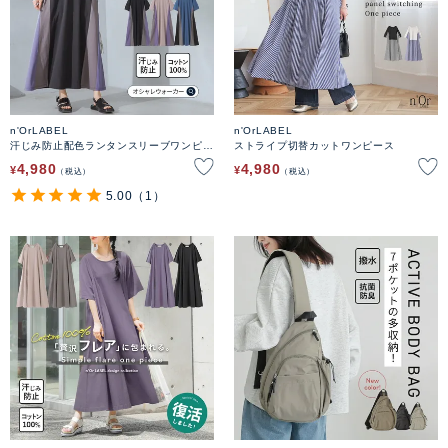
n'OrLABEL
n'OrLABEL
汗じみ防止配色ランタンスリーブワンピー
ストライプ切替カットワンピース
ス
4,980
4,980
¥
¥
税込
税込
5.00
（1）