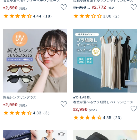
着丈が選べるインナーペチワンピース
接触冷感変形ドルマンカットワンピース
2,772
2,590
3,960
¥
¥
¥
税込
税込
4.44
（18）
3.00
（2）
調光レンズサングラス
n'OrLABEL
着丈が選べるブラ紐隠しペチワンピース
2,990
¥
税込
2,990
¥
税込
4.33
（3）
4.35
（23）