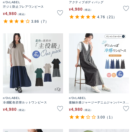
n'OrLABEL
アクティブボディバッグ
汗ジミ防止フレアワンピース
4,980
¥
税込
4,980
¥
税込
4.76
（21）
3.86
（7）
n'OrLABEL
n'OrLABEL
冷感配色切替カットワンピース
接触冷感ジャージーデニムジャンパースカ
ート
4,980
4,980
¥
¥
税込
税込
3.00
（1）