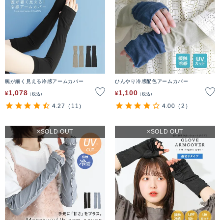
腕が細く見える冷感アームカバー
ひんやり冷感配色アームカバー
1,078
1,100
¥
¥
税込
税込
4.27
（11）
4.00
（2）
SOLD OUT
SOLD OUT