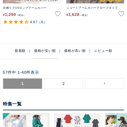
冷感リブUVロングアームカバー
ショートアームカバーグローブタイプ
1,290
1,628
¥
¥
税込
税込
4.67
（6）
新着順
価格が安い順
価格が高い順
レビュー順
57
件中
1
-
40
件表示
1
2
特集一覧