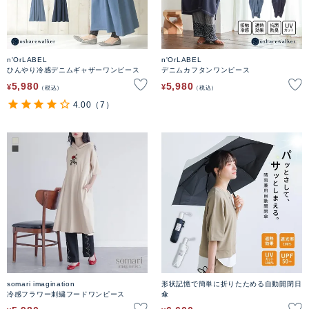
n'OrLABEL
n'OrLABEL
ひんやり冷感デニムギャザーワンピース
デニムカフタンワンピース
5,980
5,980
¥
¥
税込
税込
4.00
（7）
somari imagination
形状記憶で簡単に折りたためる自動開閉日
冷感フラワー刺繍フードワンピース
傘