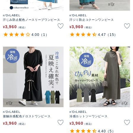
n'OrLABEL
n'OrLABEL
汗じみ防止配色ノースリーブワンピース
汗ジミ防止コクーンワンピース
3,960
3,960
¥
¥
税込
税込
4.00
（1）
4.47
（15）
n'OrLABEL
n'OrLABEL
接触冷感配色ドロストワンピース
冷感カットソーワンピース
3,960
3,960
¥
¥
税込
税込
4.40
（5）