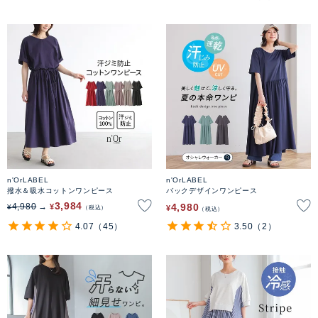
n'OrLABEL
n'OrLABEL
撥水＆吸水コットンワンピース
バックデザインワンピース
3,984
4,980
4,980
¥
¥
¥
税込
税込
4.07
（45）
3.50
（2）