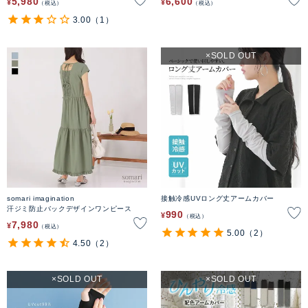
5,980
6,600
¥
¥
税込
税込
3.00
（1）
SOLD OUT
somari imagination
接触冷感UVロング丈アームカバー
汗ジミ防止バックデザインワンピース
990
¥
税込
7,980
¥
税込
5.00
（2）
4.50
（2）
SOLD OUT
SOLD OUT