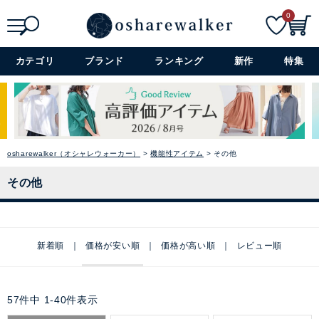
0
検索
詳細検索+
カテゴリ
ブランド
ランキング
新作
特集
osharewalker（オシャレウォーカー）
機能性アイテム
その他
その他
新着順
価格が安い順
価格が高い順
レビュー順
57
件中
1
-
40
件表示