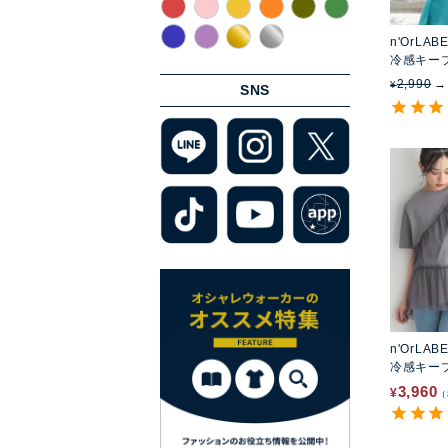
n'OrLAB
冷感キー
2,990
¥
SNS
n'OrLAB
冷感キー
キングカ
3,960
¥