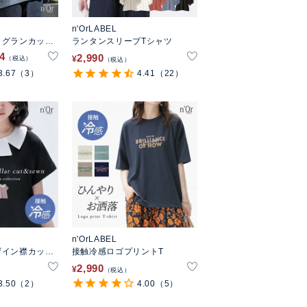
n'OrLABEL
ラグランカット
ランタンスリーブTシャツ
94
2,990
¥
税込
税込
3.67
（3）
4.41
（22）
n'OrLABEL
ザイン襟カット
接触冷感ロゴプリントT
2,990
¥
税込
3.50
（2）
4.00
（5）