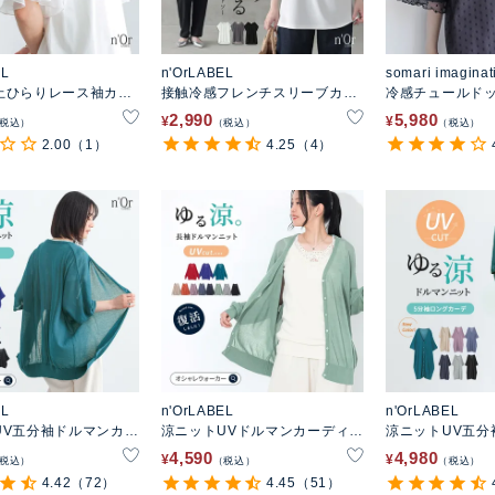
EL
n'OrLABEL
somari imaginat
止ひらりレース袖カッ
接触冷感フレンチスリーブカッ
冷感チュールド
トソー
ソー
2,990
5,980
¥
¥
税込
税込
税込
2.00
（1）
4.25
（4）
EL
n'OrLABEL
n'OrLABEL
UV五分袖ドルマンカー
涼ニットUVドルマンカーディガ
涼ニットUV五分
ン
ィガン
4,590
4,980
¥
¥
税込
税込
税込
4.42
（72）
4.45
（51）