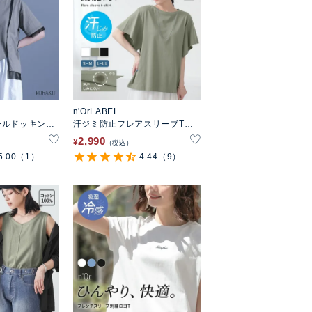
n'OrLABEL
ールドッキング
汗ジミ防止フレアスリーブTシ
カットソー
ャツ
2,990
¥
税込
5.00
（1）
4.44
（9）