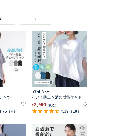
3
n'OrLABEL
シャツ
汗ジミ防止＆消臭機能付きドル
マンカットソー
2,990
¥
税込
4.75
（4）
4.39
（18）