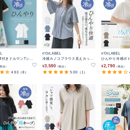
EL
n'OrLABEL
n'OrLABEL
襟付きドルマンTシャ
冷感カノコブラウス見えカット
ひんやり冷感ボト
ソー
ャツ
3,590
2,790
¥
¥
税込
税込
税込
4.63
（8）
5.00
（1）