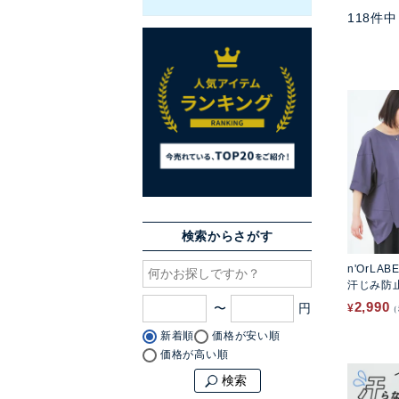
118
件中
検索からさがす
n'OrLAB
汗じみ防
ソー
2,990
〜
¥
新着順
価格が安い順
価格が高い順
検索