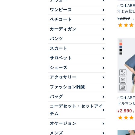
アウター
n'OrLAB
ワンピース
汗じみ防
2,990
¥
ペチコート
カーディガン
パンツ
スカート
サロペット
シューズ
アクセサリー
ファッション雑貨
バッグ
n'OrLAB
ドルマン
コーデセット・セットアイ
2,990
¥
テム
オケージョン
メンズ