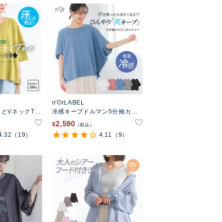
n'OrLABEL
とVネックTシ
冷感キープドルマン5分袖カッ
トソー
2,590
¥
税込
4.32
（19）
4.11
（9）