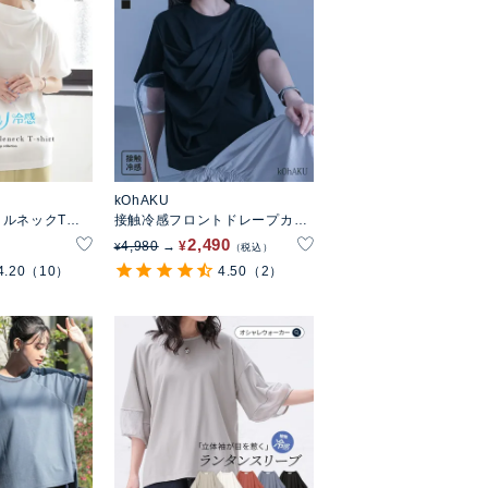
kOhAKU
ルネックTシ
接触冷感フロントドレープカッ
トソー
2,490
4,980
¥
¥
税込
4.20
（10）
4.50
（2）