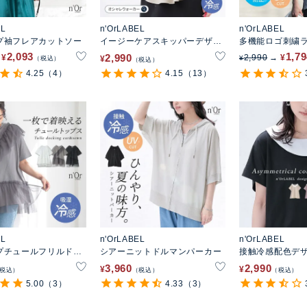
EL
n'OrLABEL
n'OrLABEL
プ袖フレアカットソー
イージーケアスキッパーデザイ
多機能ロゴ刺繍
ンカットソー
ソー
2,093
1,7
2,990
¥
2,990
¥
¥
¥
税込
税込
4.25
（4）
4.15
（13）
EL
n'OrLABEL
n'OrLABEL
プチュールフリルドッ
シアーニットドルマンパーカー
接触冷感配色デ
ットソー
ソー
3,960
2,990
¥
¥
税込
税込
税込
5.00
（3）
4.33
（3）