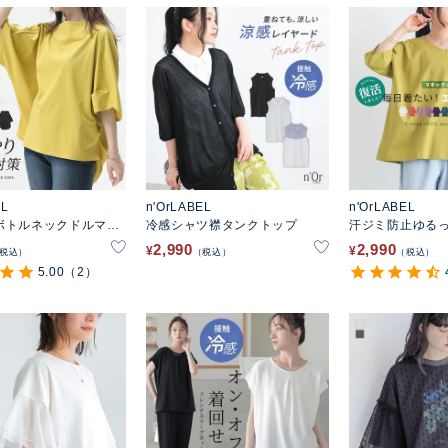
EL
n'OrLABEL
n'OrLABEL
ボトルネックドルマン
冷感シャツ襟タンクトップ
汗ジミ防止ゆるっ
ー
ャツ
2,990
2,990
¥
¥
税込
税込
税込
5.00
（2）