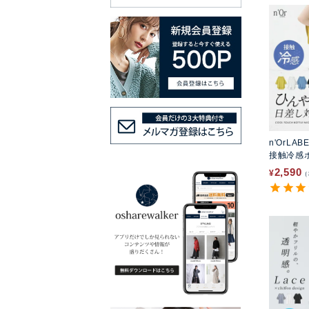
n'OrLAB
接触冷感
カットソ
2,590
¥