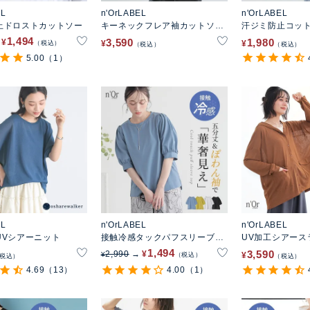
EL
n'OrLABEL
n'OrLABEL
止ドロストカットソー
キーネックフレア袖カットソー
汗ジミ防止コット
シャツ
ッチタンクトッ
1,494
3,590
1,980
¥
¥
¥
税込
税込
税込
5.00
（1）
EL
n'OrLABEL
n'OrLABEL
UVシアーニット
接触冷感タックパフスリーブカ
UV加工シアース
ットソー
ン
1,494
3,590
2,990
¥
¥
¥
税込
税込
税込
4.69
（13）
4.00
（1）