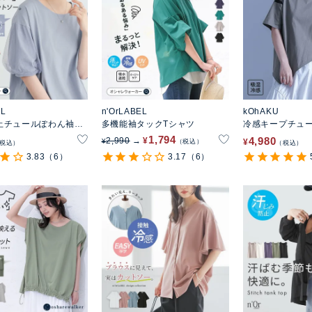
EL
n'OrLABEL
kOhAKU
止チュールぽわん袖カ
多機能袖タックTシャツ
冷感キープチュ
アシンメトリー
1,794
4,980
2,990
¥
¥
¥
税込
税込
税込
3.83
（6）
3.17
（6）