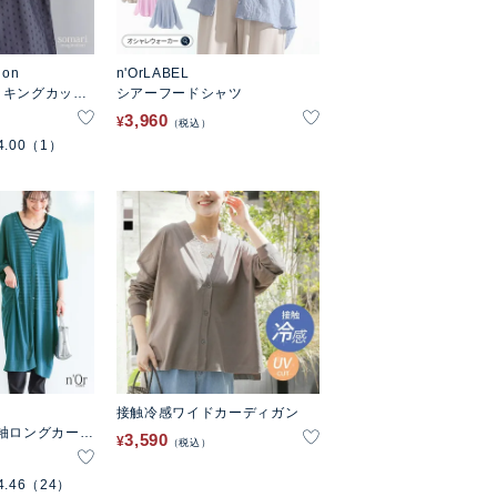
ion
n'OrLABEL
ッキングカット
シアーフードシャツ
3,960
¥
税込
4.00
（1）
接触冷感ワイドカーディガン
袖ロングカーデ
3,590
¥
税込
4.46
（24）