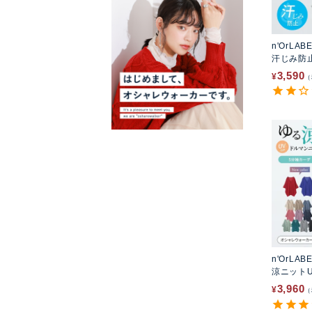
n'OrLAB
汗じみ防
トソー
3,590
¥
n'OrLAB
涼ニット
ディガン
3,960
¥