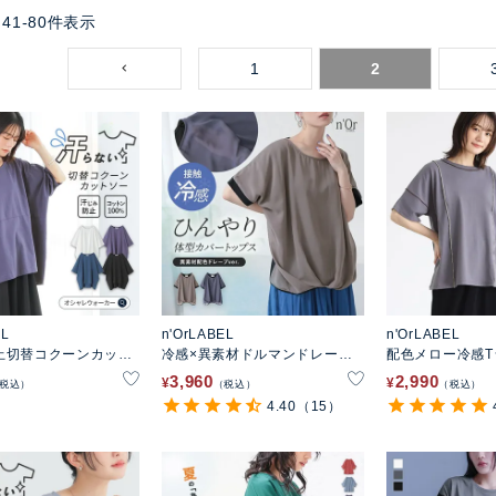
41
-
80
件表示
1
2
EL
n'OrLABEL
n'OrLABEL
止切替コクーンカット
冷感×異素材ドルマンドレープ
配色メロー冷感T
トップス
3,960
2,990
¥
¥
税込
税込
税込
4.40
（15）