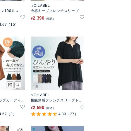
n'OrLABEL
ン100％ステ
冷感キープフレンチスリーブ刺
プ
繍カットソー
2,390
¥
税込
4.67
（15）
n'OrLABEL
ラブカーディガ
接触冷感フレンチスリーブトッ
プス
2,590
¥
税込
4.67
（3）
4.33
（27）