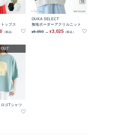
OUKA SELECT
ントップス
無地ボーダーアクリルニット
90
3,025
6,050
¥
¥
税込
税込
 OUT
ロゴTシャツ