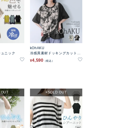
kOhAKU
チュニック
冷感異素材ドッキングカットソ
ー
4,590
¥
税込
 OUT
SOLD OUT