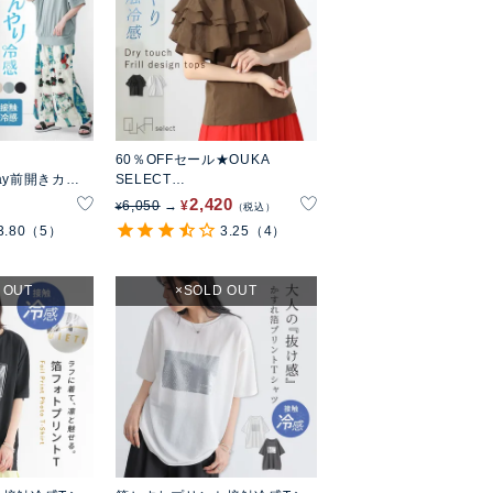
60％OFFセール★OUKA
ay前開きカッ
SELECT
アシメフリルトップス
2,420
6,050
¥
¥
税込
3.80
（5）
3.25
（4）
 OUT
SOLD OUT