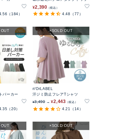
2,390
¥
税込
4.56
（184）
4.48
（77）
 OUT
SOLD OUT
n'OrLABEL
トパーカー
汗ジミ防止フレアTシャツ
2,443
3,490
¥
¥
税込
4.35
（20）
4.21
（14）
 OUT
SOLD OUT