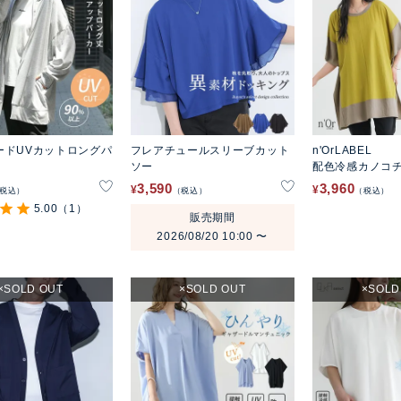
ードUVカットロングパ
フレアチュールスリーブカット
n'OrLABEL
ソー
配色冷感カノコ
3,590
3,960
¥
¥
税込
税込
税込
5.00
（1）
販売期間
2026/08/20 10:00
〜
SOLD OUT
SOLD OUT
SOLD