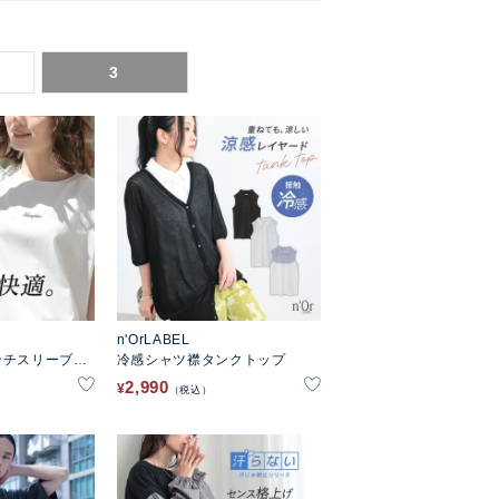
3
n'OrLABEL
ンチスリーブ刺
冷感シャツ襟タンクトップ
2,990
¥
税込