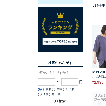
119
件中
検索からさがす
n'OrLAB
汗じみ防
ソー
〜
2,990
¥
新着順
価格が安い順
価格が高い順
検索