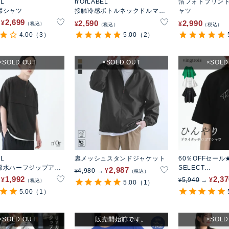
EL
n'OrLABEL
箔フォトプリント
襟シャツ
接触冷感ボトルネックドルマン
ャツ
カットソー
2,699
2,590
2,990
¥
¥
¥
税込
税込
税込
4.00
（3）
5.00
（2）
SOLD OUT
SOLD OUT
SOLD
EL
裏メッシュスタンドジャケット
60％OFFセール
撥水ハーフジップアッ
SELECT
2,987
4,980
¥
¥
税込
ス
ドライタッチロゴ
1,992
2,3
¥
5,940
¥
¥
税込
5.00
（1）
5.00
（1）
SOLD OUT
販売開始前です。
SOLD OUT
SOLD