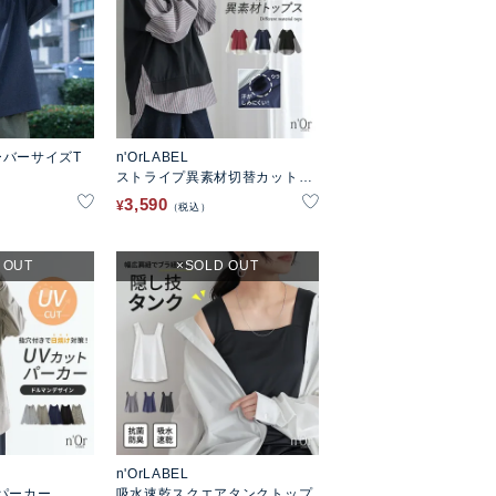
バーサイズT
n'OrLABEL
ストライプ異素材切替カットソ
ー
3,590
¥
税込
 OUT
SOLD OUT
n'OrLABEL
パーカー
吸水速乾スクエアタンクトップ