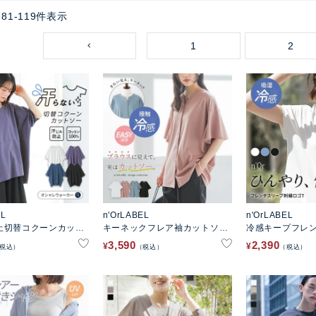
81
-
119
件表示
1
2
EL
n'OrLABEL
n'OrLABEL
止切替コクーンカット
キーネックフレア袖カットソー
冷感キープフレ
シャツ
繍カットソー
3,590
2,390
¥
¥
税込
税込
税込