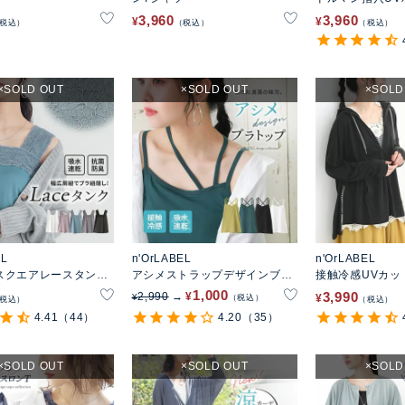
3,960
3,960
¥
¥
税込
税込
税込
SOLD OUT
SOLD OUT
SOLD
EL
n'OrLABEL
n'OrLABEL
スクエアレースタンク
アシメストラップデザインブラ
接触冷感UVカッ
トップ
1,000
3,990
2,990
¥
¥
¥
税込
税込
税込
4.41
（44）
4.20
（35）
SOLD OUT
SOLD OUT
SOLD