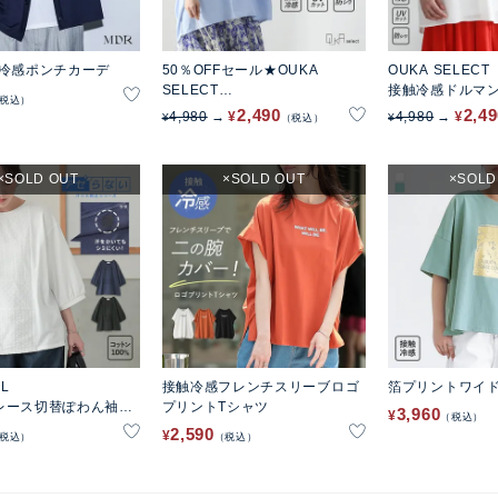
触冷感ポンチカーデ
50％OFFセール★OUKA
OUKA SELECT
SELECT
接触冷感ドルマ
税込
スキッパーギャザーチュニック
2,490
2,4
4,980
¥
4,980
¥
¥
¥
税込
SOLD OUT
SOLD OUT
SOLD
EL
接触冷感フレンチスリーブロゴ
箔プリントワイド
レース切替ぽわん袖カ
プリントTシャツ
3,960
¥
税込
2,590
¥
税込
税込