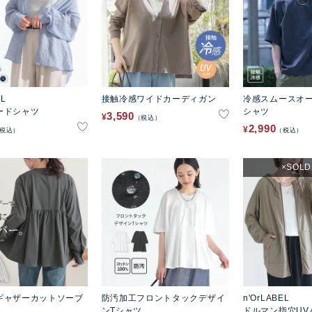
EL
接触冷感ワイドカーディガン
冷感スムースオー
ードシャツ
シャツ
3,590
¥
税込
2,990
¥
税込
税込
SOLD
ギャザーカットソーブ
防汚加工フロントタックデザイ
n'OrLABEL
ンTシャツ
ドルマン指穴UV