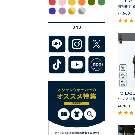
n'OrLAB
機能的開
4,500
¥
SNS
n'OrLAB
ハレアメ
プトップ
4,980
¥