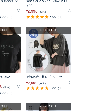
接触冷感Tシ
箔かすれプリント接触冷感Tシ
ャツ
2,990
¥
税込
5.00
（1）
5.00
（1）
 OUT
SOLD OUT
★OUKA
接触冷感切替ロゴTシャツ
2,990
¥
税込
Tシャツ
76
税込
5.00
（1）
5.00
（1）
 OUT
SOLD OUT