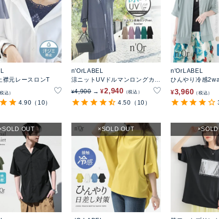
EL
n'OrLABEL
n'OrLABEL
止襟元レースロンT
涼ニットUVドルマンロングカー
ひんやり冷感2w
ディガン
トソー
2,940
3,960
4,900
¥
¥
¥
税込
税込
税込
4.90
（10）
4.50
（10）
SOLD OUT
SOLD OUT
SOLD