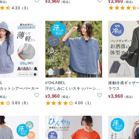
3,960
3,960
¥
¥
税込
税込
税込
4.33
（3）
EL
n'OrLABEL
接触冷感ギャザ
Vカットシアーパーカー
汗がしみにくいスキッパーシャ
ラウス
ツ
3,960
3,960
¥
¥
税込
税込
税込
3.83
（6）
4.00
（1）