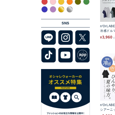
SNS
n'OrLAB
冷感ドル
3,960
¥
n'OrLAB
シアーニ