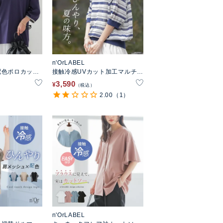
n'OrLABEL
配色ポロカット
接触冷感UVカット加工マルチボ
ーダーシアーニット
3,590
¥
税込
2.00
（1）
n'OrLABEL