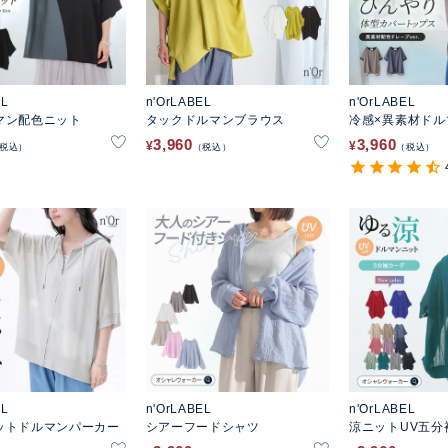
EL
n'OrLABEL
n'OrLABEL
マン配色ニット
タックドルマンブラウス
冷感×異素材ドル
トップス
3,960
3,960
¥
¥
税込
税込
税込
EL
n'OrLABEL
n'OrLABEL
ットドルマンパーカー
シアーフードシャツ
涼ニットUV五分
ディガン