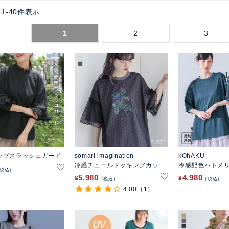
1
-
40
件表示
1
2
3
ップスラッシュガード
somari imagination
kOhAKU
冷感チュールドッキングカット
冷感配色ハトメ
税込
ソー
ー
5,980
4,980
¥
¥
税込
税込
4.00
（1）