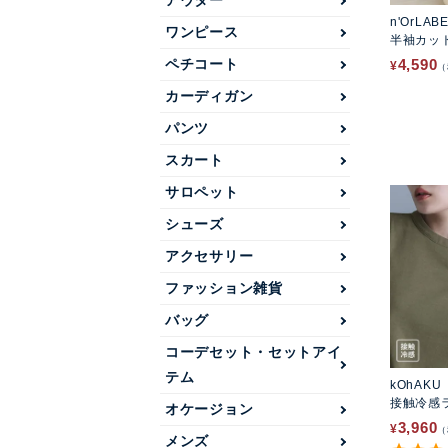
アウター
n'OrLAB
ワンピース
半袖カッ
セット
4,590
ペチコート
¥
カーディガン
パンツ
スカート
サロペット
シューズ
アクセサリー
ファッション雑貨
バッグ
コーデセット・セットアイ
テム
kOhAKU
接触冷感
オケージョン
カットソ
3,960
¥
メンズ