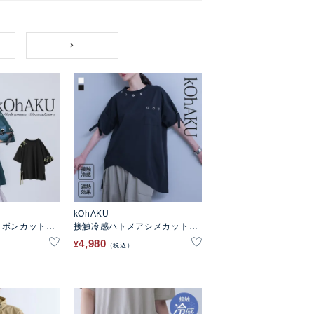
kOhAKU
リボンカットソ
接触冷感ハトメアシメカットソ
ー
4,980
¥
税込