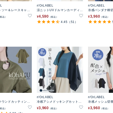
EL
n'OrLABEL
n'OrLABEL
トソー＆レースキャミ
涼ニットUVドルマンカーディガ
冷感バンダナ柄
ン
4,590
3,960
¥
¥
税込
税込
税込
4.45
（51）
n'OrLABEL
n'OrLABEL
ラウンドカッティング
冷感アシメドッキングカットソ
冷感メッシュ切
ー
ー
ツ
3,960
3,960
¥
¥
税込
税込
税込