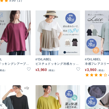
5.00
（2）
EL
n'OrLABEL
n'OrLABEL
ドッキングシアーブラ
ビスチェドッキング冷感カット
冷感フレアスリ
ソー
ウス
3,960
3,960
¥
¥
税込
税込
税込