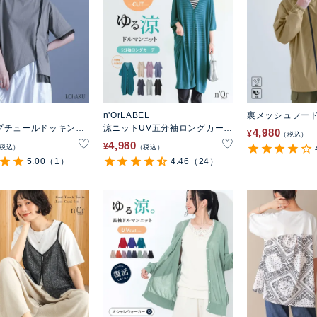
n'OrLABEL
裏メッシュフー
プチュールドッキング
涼ニットUV五分袖ロングカーデ
4,980
¥
税込
トリーカットソー
ィガン
4,980
¥
税込
税込
5.00
（1）
4.46
（24）