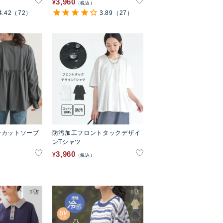
3,960
¥
税込
4.42
（72）
3.89
（27）
ーカットソーブ
防汚加工フロントタックデザイ
ンTシャツ
3,960
¥
税込