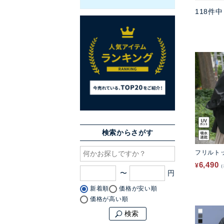
118
件中
検索からさがす
フリルト
6,490
¥
〜
新着順
価格が安い順
価格が高い順
検索