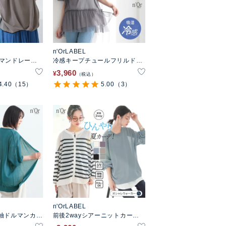
n'OrLABEL
マンドレープ
冷感キープチュールフリルドッ
キングカットソー
3,960
¥
税込
4.40
（15）
5.00
（3）
n'OrLABEL
袖ドルマンカー
前後2wayシアーニットカーデ
ィガン