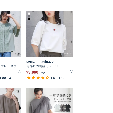
somari imagination
ーブレースブラ
冷感ロゴ刺繍カットソー
3,960
¥
税込
4.00
（3）
4.67
（3）