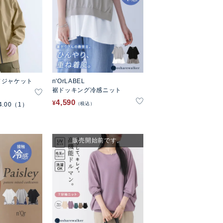
ドジャケット
n'OrLABEL
裾ドッキング冷感ニット
4,590
¥
4.00
（1）
税込
販売開始前です。