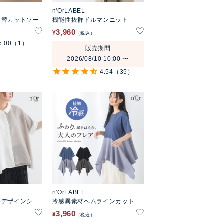
n'OrLABEL
切替カットソー
機能性抜群ドルマンニット
3,960
¥
税込
5.00
（1）
販売期間
2026/08/10 10:00
〜
4.54
（35）
n'OrLABEL
替デザインシャ
冷感異素材ヘムラインカットソ
ー
3,960
¥
税込