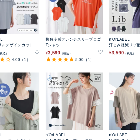
EL
接触冷感フレンチスリーブロゴ
n'OrLABEL
リルデザインカットソ
Tシャツ
汗じみ軽減リブ
ソー
3,590
3,590
¥
¥
税込
税込
税込
4.00
（1）
5.00
（1）
EL
n'OrLABEL
n'OrLABEL