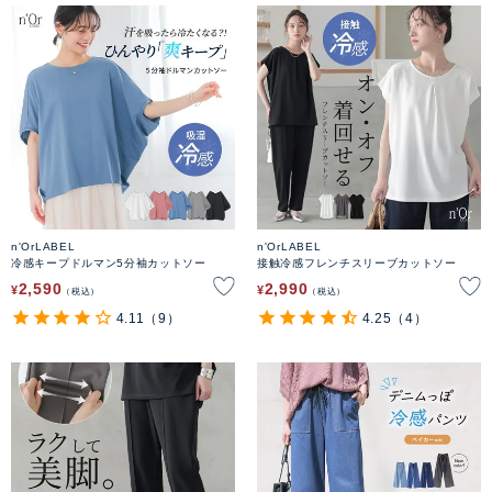
n'OrLABEL
n'OrLABEL
冷感キープドルマン5分袖カットソー
接触冷感フレンチスリーブカットソー
2,590
2,990
¥
¥
税込
税込
4.11
（9）
4.25
（4）