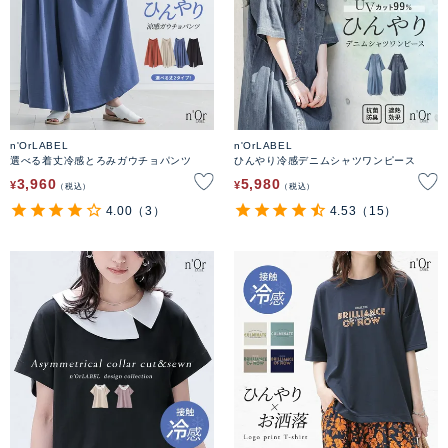
n'OrLABEL
n'OrLABEL
選べる着丈冷感とろみガウチョパンツ
ひんやり冷感デニムシャツワンピース
3,960
5,980
¥
¥
税込
税込
4.00
（3）
4.53
（15）