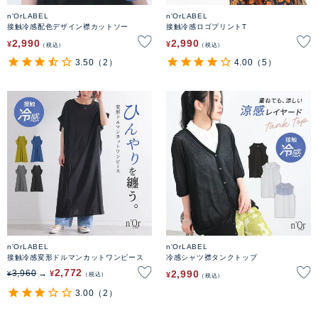
n'OrLABEL
n'OrLABEL
接触冷感配色デザイン襟カットソー
接触冷感ロゴプリントT
2,990
2,990
¥
¥
税込
税込
3.50
（2）
4.00
（5）
n'OrLABEL
n'OrLABEL
接触冷感変形ドルマンカットワンピース
冷感シャツ襟タンクトップ
2,772
2,990
3,960
¥
¥
¥
税込
税込
3.00
（2）