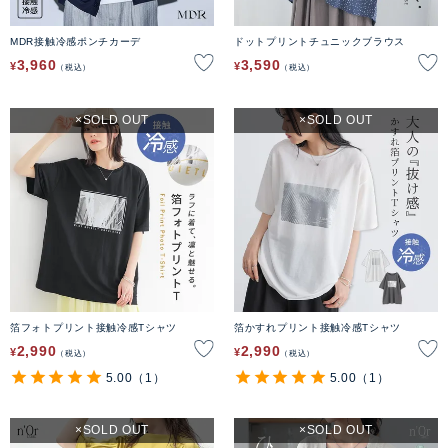
MDR接触冷感ポンチカーデ
ドットプリントチュニックブラウス
3,960
3,590
¥
¥
税込
税込
SOLD OUT
SOLD OUT
箔フォトプリント接触冷感Tシャツ
箔かすれプリント接触冷感Tシャツ
2,990
2,990
¥
¥
税込
税込
5.00
（1）
5.00
（1）
SOLD OUT
SOLD OUT