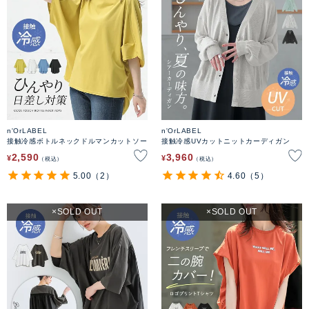
n'OrLABEL
n'OrLABEL
接触冷感ボトルネックドルマンカットソー
接触冷感UVカットニットカーディガン
2,590
3,960
¥
¥
税込
税込
5.00
（2）
4.60
（5）
SOLD OUT
SOLD OUT