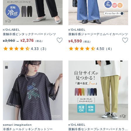
n'OrLABEL
n'OrLABEL
接触冷感ピンタックテーパードパンツ
接触冷感ジャージーデニムベイカーパンツ
2,376
4,590
3,960
¥
¥
¥
税込
税込
4.33
（3）
4.50
（4）
somari imagination
n'OrLABEL
冷感チュールドッキングカットソー
接触冷感センタープレステーパードカラー