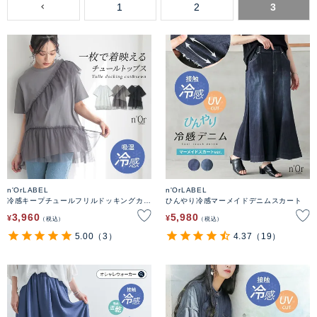
1
2
3
n'OrLABEL
n'OrLABEL
冷感キープチュールフリルドッキングカッ
ひんやり冷感マーメイドデニムスカート
トソー
3,960
5,980
¥
¥
税込
税込
5.00
（3）
4.37
（19）