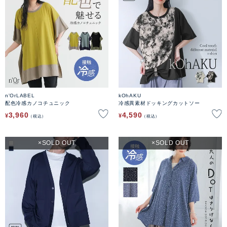
n'OrLABEL
kOhAKU
配色冷感カノコチュニック
冷感異素材ドッキングカットソー
3,960
4,590
¥
¥
税込
税込
SOLD OUT
SOLD OUT