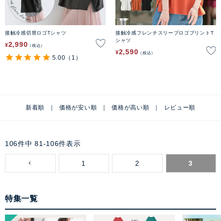
接触冷感切替ロゴTシャツ
接触冷感フレンチスリーブロゴプリントT
シャツ
2,990
¥
税込
2,590
¥
税込
5.00
（1）
新着順
価格が安い順
価格が高い順
レビュー順
106
件中
81
-
106
件表示
1
2
3
特集一覧