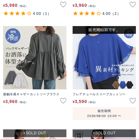
パンツ
5,980
3,960
¥
¥
税込
税込
4.00
（1）
4.00
（2）
販売開始前です。
SOLD OUT
接触冷感ギャザーカットソーブラウス
フレアチュールスリーブカットソー
3,960
3,590
¥
¥
税込
税込
販売期間
2026/08/20 10:00
〜
SOLD OUT
SOLD OUT