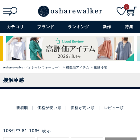
0
検索
詳細検索+
カテゴリ
ブランド
ランキング
新作
特集
osharewalker（オシャレウォーカー）
機能性アイテム
接触冷感
接触冷感
新着順
価格が安い順
価格が高い順
レビュー順
106
件中
81
-
106
件表示