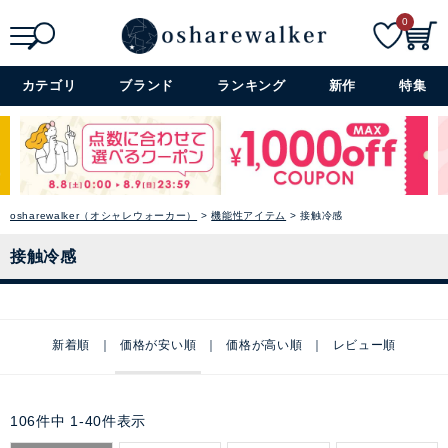
0
検索
詳細検索+
カテゴリ
ブランド
ランキング
新作
特集
osharewalker（オシャレウォーカー）
機能性アイテム
接触冷感
接触冷感
新着順
価格が安い順
価格が高い順
レビュー順
106
件中
1
-
40
件表示