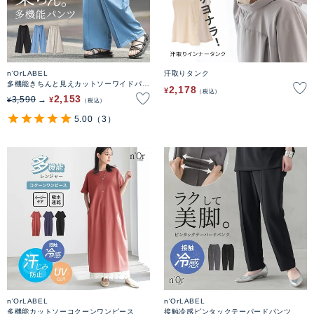
n'OrLABEL
汗取りタンク
多機能きちんと見えカットソーワイドパン
2,178
¥
税込
ツ
2,153
3,590
¥
¥
税込
5.00
（3）
n'OrLABEL
n'OrLABEL
多機能カットソーコクーンワンピース
接触冷感ピンタックテーパードパンツ