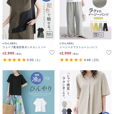
n'OrLABEL
n'OrLABEL
ウェーブ配色切替ポンチカットソー
イージーケアストレートパンツ
2,990
2,990
¥
¥
税込
税込
5.00
（1）
4.48
（23）