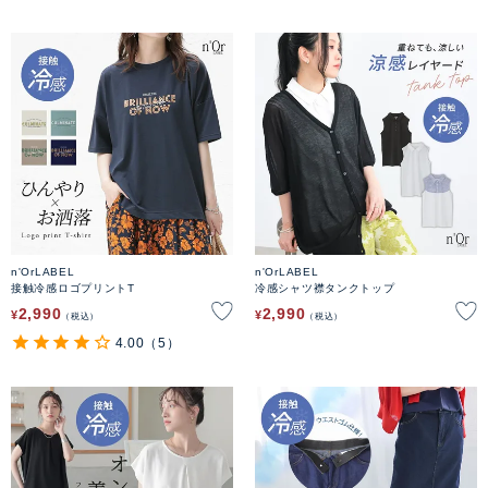
n'OrLABEL
n'OrLABEL
接触冷感ロゴプリントT
冷感シャツ襟タンクトップ
2,990
2,990
¥
¥
税込
税込
4.00
（5）