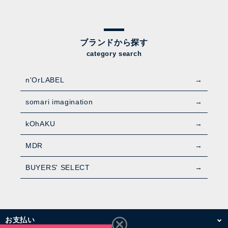
ブランドから探す
category search
n'OrLABEL
somari imagination
kOhAKU
MDR
BUYERS' SELECT
お支払い