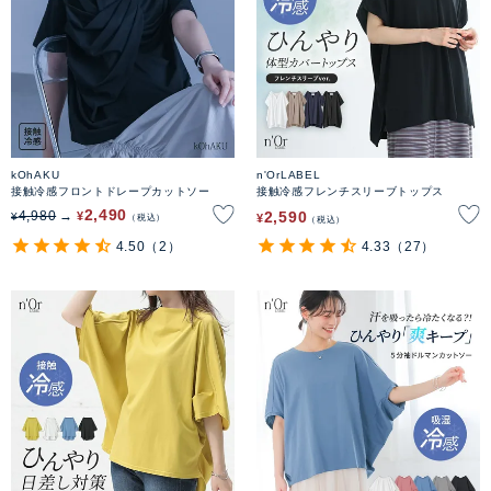
kOhAKU
n'OrLABEL
接触冷感フロントドレープカットソー
接触冷感フレンチスリーブトップス
2,490
2,590
4,980
¥
¥
¥
税込
税込
4.50
（2）
4.33
（27）