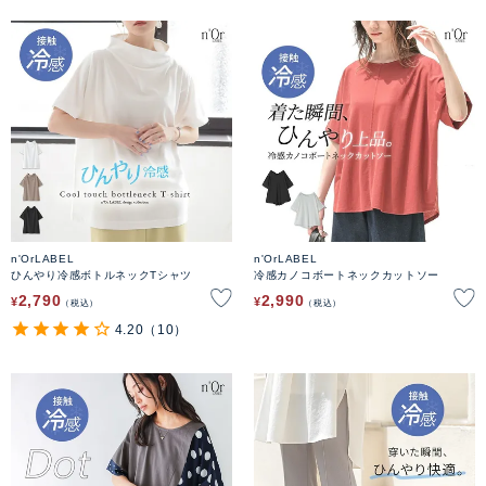
n'OrLABEL
n'OrLABEL
ひんやり冷感ボトルネックTシャツ
冷感カノコボートネックカットソー
2,790
2,990
¥
¥
税込
税込
4.20
（10）