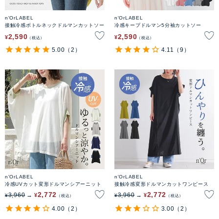
n'OrLABEL
n'OrLABEL
接触冷感ボトルネックドルマンカットソー
冷感キープドルマン5分袖カットソー
2,590
2,590
¥
¥
税込
税込
5.00
（2）
4.11
（9）
n'OrLABEL
n'OrLABEL
冷感UVカット変形ドルマンシアーニット
接触冷感変形ドルマンカットワンピース
2,772
2,772
3,960
3,960
¥
¥
¥
¥
税込
税込
4.00
（2）
3.00
（2）