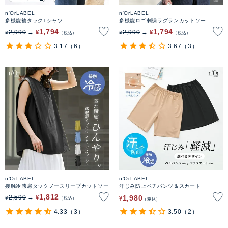
n'OrLABEL
n'OrLABEL
多機能袖タックTシャツ
多機能ロゴ刺繍ラグランカットソー
1,794
1,794
2,990
2,990
¥
¥
¥
¥
税込
税込
3.17
（6）
3.67
（3）
n'OrLABEL
n'OrLABEL
接触冷感肩タックノースリーブカットソー
汗じみ防止ペチパンツ＆スカート
1,812
1,980
2,590
¥
¥
¥
税込
税込
4.33
（3）
3.50
（2）