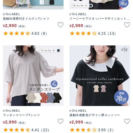
n'OrLABEL
n'OrLABEL
接触冷感襟付きドルマンTシャツ
イージーケアスキッパーデザインカットソ
ー
2,990
2,990
¥
¥
税込
税込
4.63
（8）
4.15
（13）
n'OrLABEL
n'OrLABEL
ランタンスリーブTシャツ
接触冷感配色デザイン襟カットソー
2,990
2,990
¥
¥
税込
税込
4.41
（22）
3.50
（2）