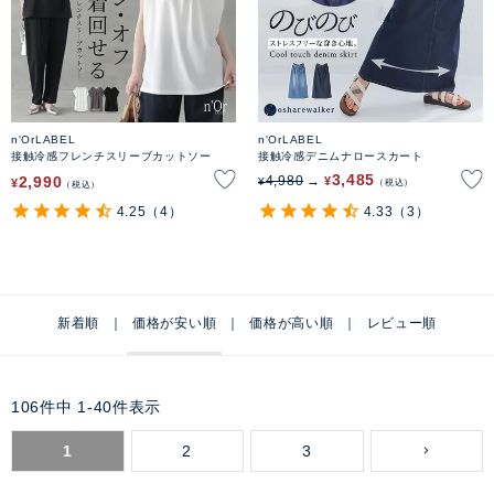
n'OrLABEL
n'OrLABEL
接触冷感フレンチスリーブカットソー
接触冷感デニムナロースカート
3,485
2,990
4,980
¥
¥
¥
税込
税込
4.25
（4）
4.33
（3）
新着順
価格が安い順
価格が高い順
レビュー順
106
件中
1
-
40
件表示
1
2
3