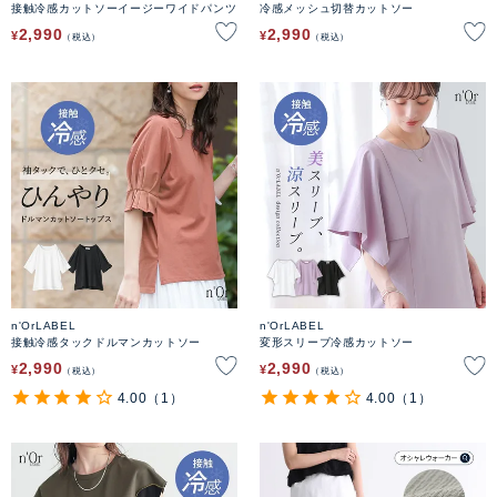
接触冷感カットソーイージーワイドパンツ
冷感メッシュ切替カットソー
2,990
2,990
¥
¥
税込
税込
n'OrLABEL
n'OrLABEL
接触冷感タックドルマンカットソー
変形スリーブ冷感カットソー
2,990
2,990
¥
¥
税込
税込
4.00
（1）
4.00
（1）