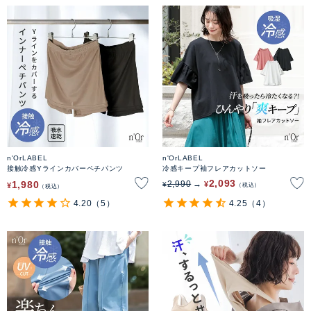
n'OrLABEL
n'OrLABEL
接触冷感Yラインカバーペチパンツ
冷感キープ袖フレアカットソー
2,093
1,980
2,990
¥
¥
¥
税込
税込
4.20
（5）
4.25
（4）