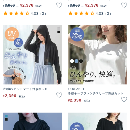
2,376
2,376
3,960
3,960
¥
¥
¥
¥
税込
税込
4.33
（3）
4.33
（3）
冷感UVカットフード付きボレロ
n'OrLABEL
冷感キープフレンチスリーブ刺繍カットソ
2,390
¥
税込
ー
2,390
¥
税込