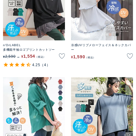
n'OrLABEL
冷感UVリブメローフェイス＆ネックカバ
多機能半袖ロゴプリントカットソー
ー
1,554
1,590
2,590
¥
¥
¥
税込
税込
4.25
（4）