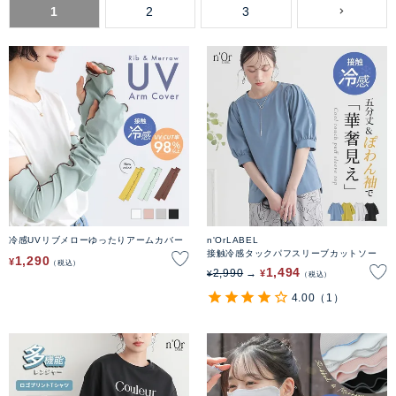
1
2
3
冷感UVリブメローゆったりアームカバー
n'OrLABEL
接触冷感タックパフスリーブカットソー
1,290
¥
税込
1,494
2,990
¥
¥
税込
4.00
（1）