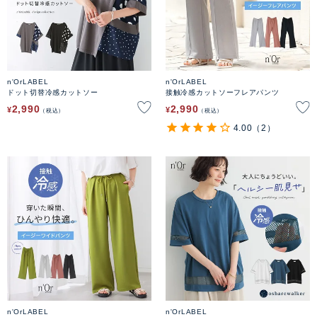
n'OrLABEL
n'OrLABEL
ドット切替冷感カットソー
接触冷感カットソーフレアパンツ
2,990
2,990
¥
¥
税込
税込
4.00
（2）
n'OrLABEL
n'OrLABEL