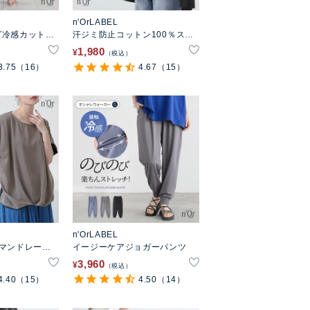
n'OrLABEL
グ冷感カットソ
汗ジミ防止コットン100％ステ
ッチタンクトップ
1,980
¥
税込
3.75
（16）
4.67
（15）
n'OrLABEL
マンドレープ
イージーケアジョガーパンツ
3,960
¥
税込
4.40
（15）
4.50
（14）