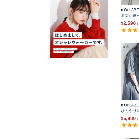
n'OrLAB
着丈が選
ピース
2,590
¥
n'OrLAB
ひんやり
ピース
5,980
¥