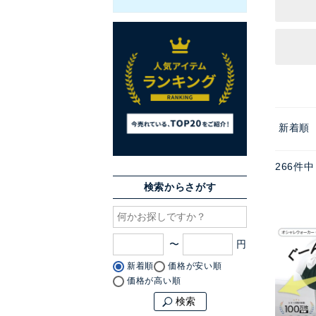
新着順
266
件中
検索からさがす
〜
新着順
価格が安い順
価格が高い順
検索