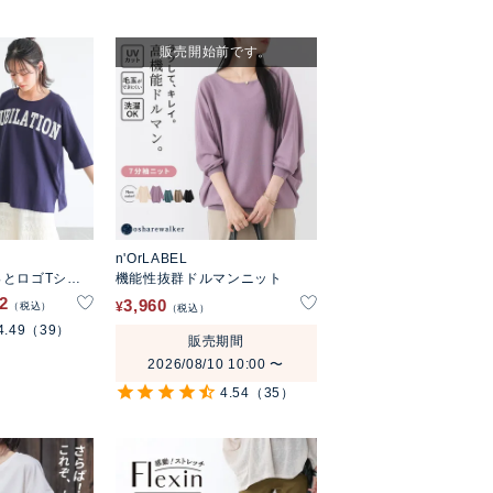
販売開始前です。
n'OrLABEL
とロゴTシャ
機能性抜群ドルマンニット
72
3,960
¥
税込
税込
4.49
（39）
販売期間
2026/08/10 10:00
〜
4.54
（35）