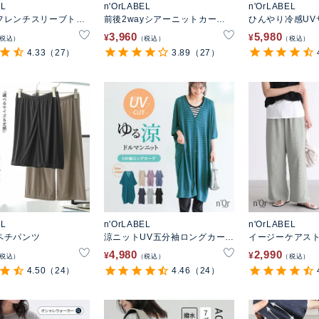
EL
n'OrLABEL
n'OrLABEL
フレンチスリーブトッ
前後2wayシアーニットカーデ
ひんやり冷感UV
ィガン
きワイドデニム
3,960
5,980
¥
¥
税込
税込
税込
4.33
（27）
3.89
（27）
EL
n'OrLABEL
n'OrLABEL
ペチパンツ
涼ニットUV五分袖ロングカーデ
イージーケアス
ィガン
4,980
2,990
¥
¥
税込
税込
税込
4.50
（24）
4.46
（24）