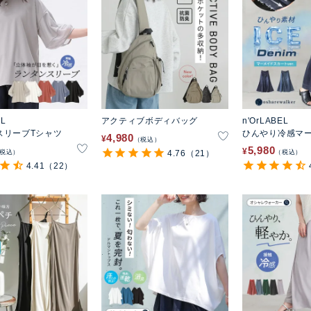
EL
アクティブボディバッグ
n'OrLABEL
スリーブTシャツ
ひんやり冷感マ
4,980
¥
税込
スカート
5,980
¥
税込
4.76
（21）
税込
4.41
（22）