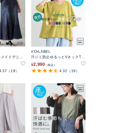
n'OrLABEL
ーメイドデニム
汗ジミ防止ゆるっとVネックTシ
ャツ
2,990
¥
税込
4.37
（19）
4.32
（19）