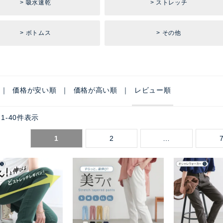
吸水速乾
ストレッチ
ボトムス
その他
価格が安い順
価格が高い順
レビュー順
1
-
40
件表示
1
2
…