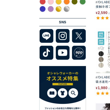
n'OrLAB
接触冷感
プス
2,590
¥
SNS
n'OrLAB
吸水速乾
1,980
¥