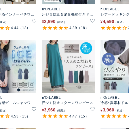
EL
n'OrLABEL
n'OrLABEL
べるインナーペチワン
汗ジミ防止＆消臭機能付きドル
シアードッキン
マンカットソー
ーワイドパンツ
2,990
4,590
¥
¥
税込
税込
税込
4.44
（18）
4.39
（18）
EL
n'OrLABEL
n'OrLABEL
冷感デニムシャツワン
汗ジミ防止コクーンワンピース
冷感×異素材ドル
トップス
3,960
3,960
¥
¥
税込
税込
税込
4.53
（15）
4.47
（15）