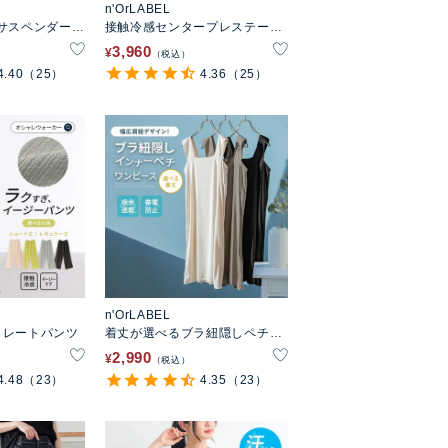
n'OrLABEL
サスペンダー付
接触冷感センタープレステーパ
パンツ
ードカラーパンツ
3,960
¥
税込
4.40
（25）
4.36
（25）
n'OrLABEL
トレートパンツ
着丈が選べるブラ紐隠しペチワ
ンピース
2,990
¥
税込
4.48
（23）
4.35
（23）