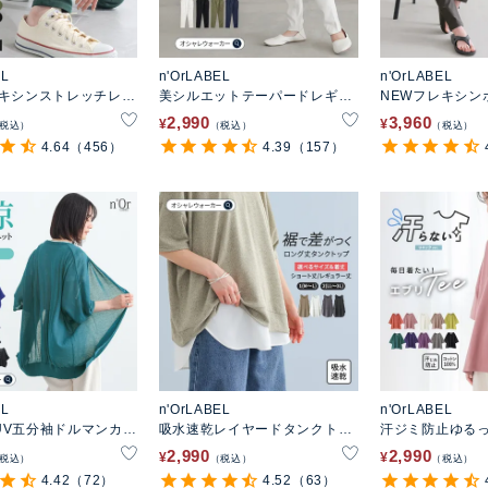
EL
n'OrLABEL
n'OrLABEL
レキシンストレッチレギ
美シルエットテーパードレギパ
NEWフレキシン
ン
パンツ
2,990
3,960
¥
¥
税込
税込
税込
4.64
（456）
4.39
（157）
EL
n'OrLABEL
n'OrLABEL
UV五分袖ドルマンカー
吸水速乾レイヤードタンクトッ
汗ジミ防止ゆるっ
プ
ャツ
2,990
2,990
¥
¥
税込
税込
税込
4.42
（72）
4.52
（63）