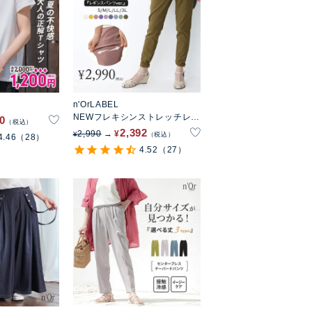
n'OrLABEL
NEWフレキシンストレッチレギ
00
税込
パン
2,392
2,990
¥
¥
税込
4.46
（28）
4.52
（27）