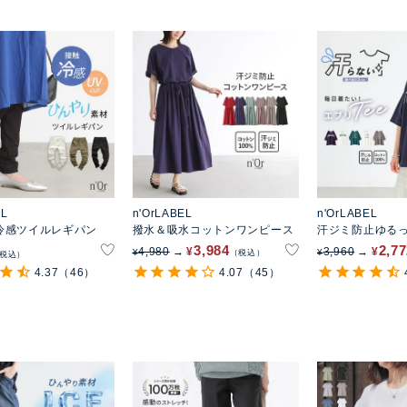
EL
n'OrLABEL
n'OrLABEL
冷感ツイルレギパン
撥水＆吸水コットンワンピース
汗ジミ防止ゆるっ
ツ
3,984
2,7
4,980
¥
3,960
¥
¥
¥
税込
税込
4.37
（46）
4.07
（45）