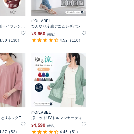
n'OrLABEL
ボーイフレンド
ひんやり冷感デニムレギパン
3,960
¥
税込
4.50
（130）
4.52
（110）
n'OrLABEL
とUネックTシ
涼ニットUVドルマンカーディガ
ン
4,590
¥
税込
4.37
（52）
4.45
（51）