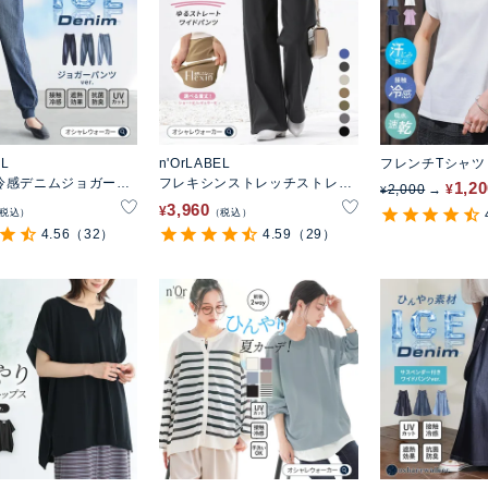
EL
n'OrLABEL
フレンチTシャツ
冷感デニムジョガーパ
フレキシンストレッチストレー
1,2
2,000
¥
¥
トワイドパンツ
3,960
¥
税込
税込
4.56
（32）
4.59
（29）