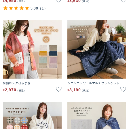
4,950
3,630
¥
¥
税込
税込
5.00
（1）
発熱ロングはらまき
シエルエトワールマルチブランケット
2,970
3,190
¥
¥
税込
税込