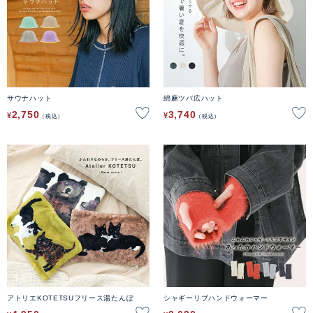
サウナハット
綿麻ツバ広ハット
2,750
3,740
¥
¥
税込
税込
アトリエKOTETSUフリース湯たんぽ
シャギーリブハンドウォーマー