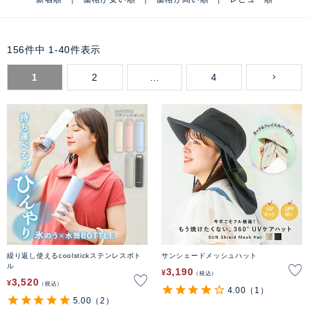
156
件中
1
-
40
件表示
1
2
…
4
繰り返し使えるcoolstickステンレスボト
サンシェードメッシュハット
ル
3,190
¥
税込
3,520
¥
税込
4.00
（1）
5.00
（2）