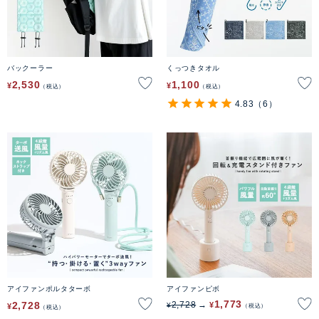
バックーラー
くっつきタオル
2,530
1,100
¥
¥
税込
税込
4.83
（6）
アイファンポルタターボ
アイファンピボ
1,773
2,728
2,728
¥
¥
¥
税込
税込