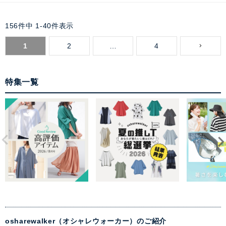
156
件中
1
-
40
件表示
1
2
…
4
特集一覧
osharewalker（オシャレウォーカー）のご紹介