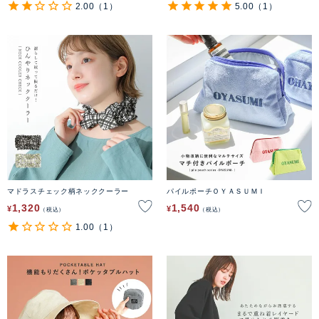
2.00
（1）
5.00
（1）
マドラスチェック柄ネッククーラー
パイルポーチＯＹＡＳＵＭＩ
1,320
1,540
¥
¥
税込
税込
1.00
（1）