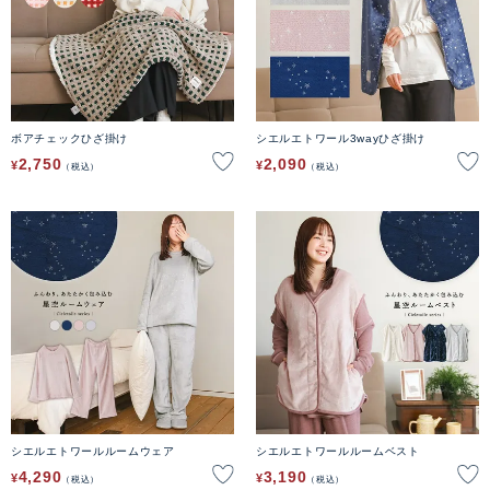
ボアチェックひざ掛け
シエルエトワール3wayひざ掛け
2,750
2,090
¥
¥
税込
税込
シエルエトワールルームウェア
シエルエトワールルームベスト
4,290
3,190
¥
¥
税込
税込