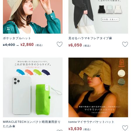
ポケッタブルハット
見せるハラマキフレアタイプ麻
2,860
6,050
4,400
¥
¥
¥
税込
税込
MIRACLETECHコンパクト晴雨兼用折り
tomteマイサウナバケットハット
たたみ傘
3,630
¥
税込