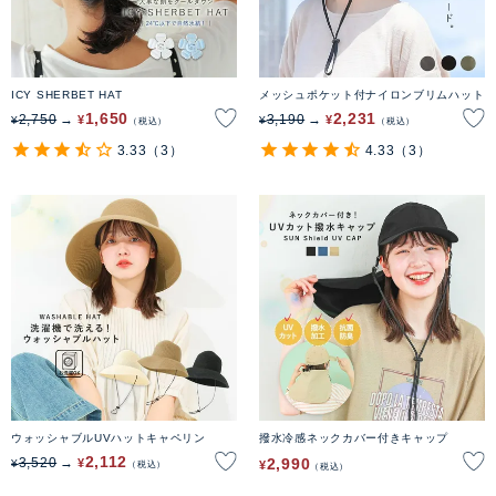
ICY SHERBET HAT
メッシュポケット付ナイロンブリムハット
1,650
2,231
2,750
3,190
¥
¥
¥
¥
税込
税込
3.33
（3）
4.33
（3）
ウォッシャブルUVハットキャペリン
撥水冷感ネックカバー付きキャップ
2,112
2,990
3,520
¥
¥
¥
税込
税込