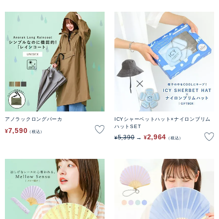
アノラックロングパーカ
ICYシャーベットハット×ナイロンブリム
ハットSET
7,590
¥
税込
2,964
5,390
¥
¥
税込