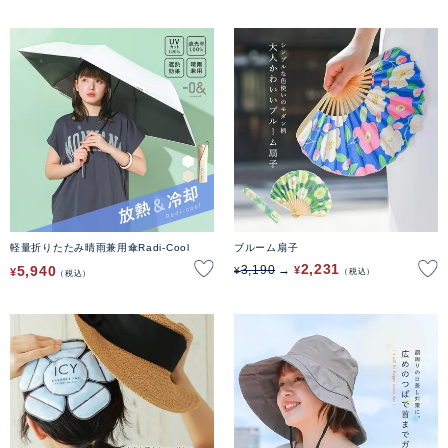
軽量折りたたみ晴雨兼用傘Radi-Cool
ブルーム扇子
2,231
5,940
3,190
¥
¥
¥
税込
税込