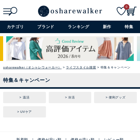
0
検索
詳細検索+
カテゴリ
ブランド
ランキング
新作
特集
osharewalker（オシャレウォーカー）
ライフスタイル雑貨
特集＆キャンペーン
特集＆キャンペーン
温活
冷活
便利グッズ
UVケア
新着順
価格が安い順
価格が高い順
レビュー順