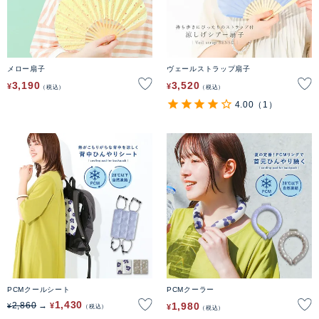
メロー扇子
ヴェールストラップ扇子
3,190
3,520
¥
¥
税込
税込
4.00
（1）
PCMクールシート
PCMクーラー
1,430
1,980
2,860
¥
¥
¥
税込
税込