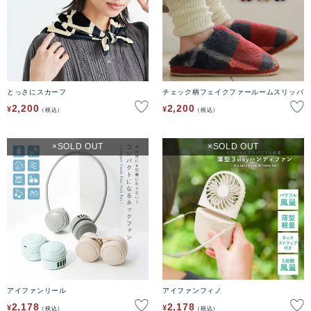
とっさにスカーフ
チェック柄フェイクファールームスリッパ
2,200
2,200
¥
¥
税込
税込
SOLD OUT
SOLD OUT
アイファンリール
アイファンフィノ
2,178
2,178
¥
¥
税込
税込