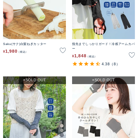
Saku(サク)白髪ねぎカッター
指先までしっかりガード！冷感アームカバ
ー
1,980
¥
税込
1,848
¥
税込
4.38
（8）
SOLD OUT
SOLD OUT