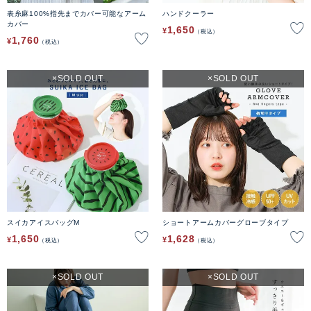
表糸麻100%指先までカバー可能なアーム
ハンドクーラー
カバー
1,650
¥
税込
1,760
¥
税込
SOLD OUT
SOLD OUT
スイカアイスバッグM
ショートアームカバーグローブタイプ
1,650
1,628
¥
¥
税込
税込
SOLD OUT
SOLD OUT