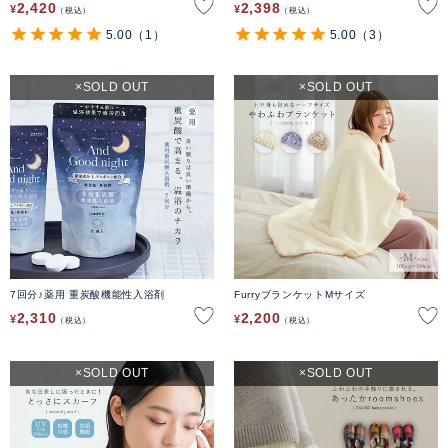
2,420
2,398
¥
¥
税込
税込
5.00
（1）
5.00
（3）
SOLD OUT
SOLD OUT
7回分♪薬用 重炭酸機能性入浴剤
FurryブランケットMサイズ
2,310
2,200
¥
¥
税込
税込
SOLD OUT
SOLD OUT