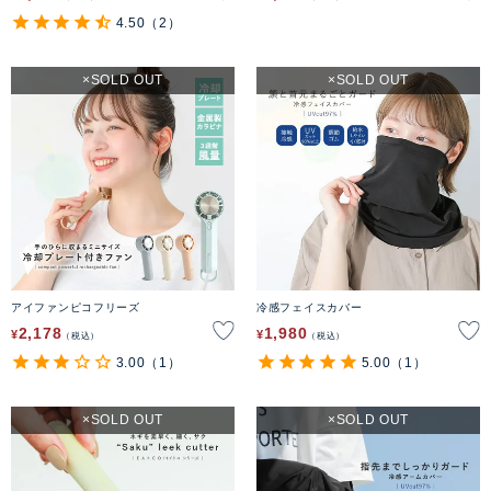
4.50
（2）
SOLD OUT
SOLD OUT
アイファンピコフリーズ
冷感フェイスカバー
2,178
1,980
¥
¥
税込
税込
3.00
（1）
5.00
（1）
SOLD OUT
SOLD OUT