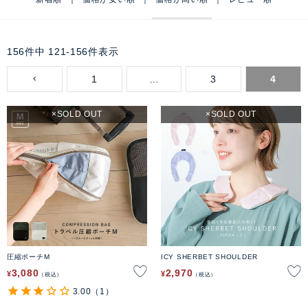
156
件中
121
-
156
件表示
1
…
3
4
SOLD OUT
SOLD OUT
圧縮ポーチM
ICY SHERBET SHOULDER
3,080
2,970
¥
¥
税込
税込
3.00
（1）