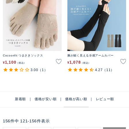
Cocoonfit つまさきソックス
腕が細く見える冷感アームカバー
1,100
1,078
¥
¥
税込
税込
3.00
（1）
4.27
（11）
新着順
価格が安い順
価格が高い順
レビュー順
156
件中
121
-
156
件表示