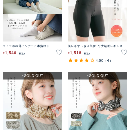
スミラボ極薄インナー５本指靴下
美レギすっきり美腹3分丈起毛レギンス
1,540
1,518
¥
¥
税込
税込
4.00
（4）
SOLD OUT
SOLD OUT