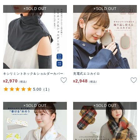
SOLD OUT
SOLD OUT
キシリミントネック＆ショルダーカバー
充電式エコカイロ
2,970
2,948
¥
¥
税込
税込
5.00
（1）
SOLD OUT
SOLD OUT