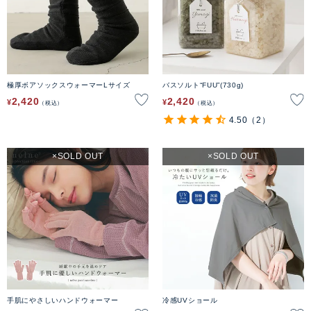
極厚ボアソックスウォーマーLサイズ
バスソルト“FUU”(730g)
2,420
2,420
¥
¥
税込
税込
4.50
（2）
SOLD OUT
SOLD OUT
手肌にやさしいハンドウォーマー
冷感UVショール