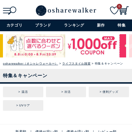
0
検索
詳細検索+
カテゴリ
ブランド
ランキング
新作
特集
osharewalker（オシャレウォーカー）
ライフスタイル雑貨
特集＆キャンペーン
特集＆キャンペーン
温活
冷活
便利グッズ
UVケア
新着順
価格が安い順
価格が高い順
レビュー順