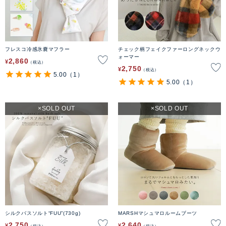
フレスコ冷感氷嚢マフラー
チェック柄フェイクファーロングネックウ
ォーマー
2,860
¥
税込
2,750
¥
税込
5.00
（1）
5.00
（1）
SOLD OUT
SOLD OUT
シルクバスソルト“FUU”(730g)
MARSHマシュマロルームブーツ
2,750
2,640
¥
¥
税込
税込