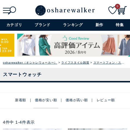
0
検索
詳細検索+
カテゴリ
ブランド
ランキング
新作
特集
osharewalker（オシャレウォーカー）
ライフスタイル雑貨
スマートフォン・スマートウォッチ・PC
スマートウォッチ
新着順
価格が安い順
価格が高い順
レビュー順
4
件中
1
-
4
件表示