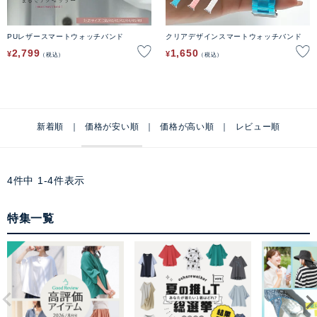
PUレザースマートウォッチバンド
クリアデザインスマートウォッチバンド
2,799
1,650
¥
¥
税込
税込
新着順
価格が安い順
価格が高い順
レビュー順
4
件中
1
-
4
件表示
特集一覧