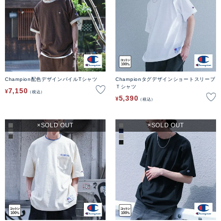
Champion配色デザインパイルTシャツ
Championタグデザインショートスリーブ
Ｔシャツ
7,150
¥
税込
5,390
¥
税込
SOLD OUT
SOLD OUT