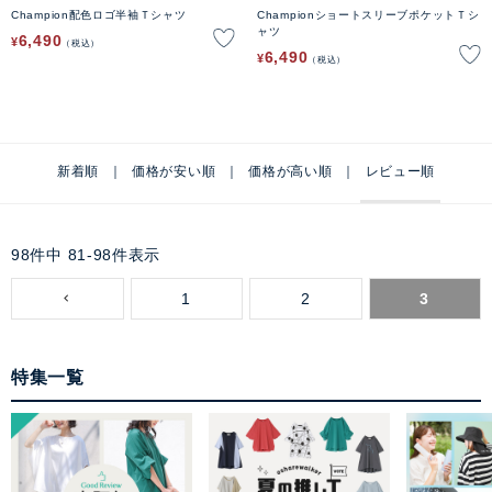
Champion配色ロゴ半袖Ｔシャツ
ChampionショートスリーブポケットＴシ
ャツ
6,490
¥
税込
6,490
¥
税込
新着順
価格が安い順
価格が高い順
レビュー順
98
件中
81
-
98
件表示
1
2
3
特集一覧