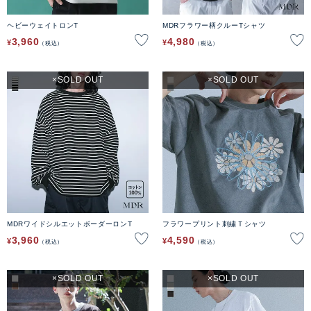
ヘビーウェイトロンT
MDRフラワー柄クルーTシャツ
3,960
4,980
¥
¥
税込
税込
SOLD OUT
SOLD OUT
MDRワイドシルエットボーダーロンT
フラワープリント刺繍Ｔシャツ
3,960
4,590
¥
¥
税込
税込
SOLD OUT
SOLD OUT