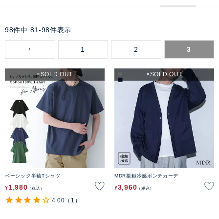
98
件中
81
-
98
件表示
1
2
3
SOLD OUT
SOLD OUT
ベーシック半袖Tシャツ
MDR接触冷感ポンチカーデ
1,980
3,960
¥
¥
税込
税込
4.00
（1）