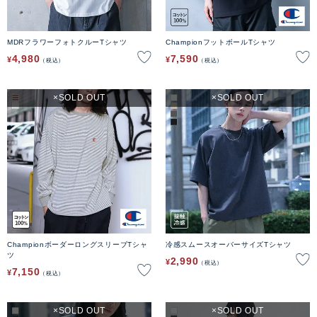
MDRフラワーフォトクルーTシャツ
ChampionフットボールTシャツ
4,980
7,590
¥
¥
税込
税込
SOLD OUT
SOLD OUT
ChampionボーダーロングスリーブTシャ
冷感スムースオーバーサイズTシャツ
ツ
2,990
¥
税込
7,150
¥
税込
SOLD OUT
SOLD OUT