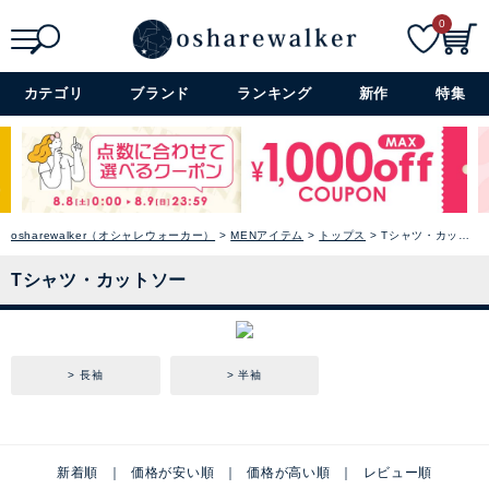
0
検索
詳細検索+
カテゴリ
ブランド
ランキング
新作
特集
osharewalker（オシャレウォーカー）
MENアイテム
トップス
Tシャツ・カットソー
Tシャツ・カットソー
長袖
半袖
新着順
価格が安い順
価格が高い順
レビュー順