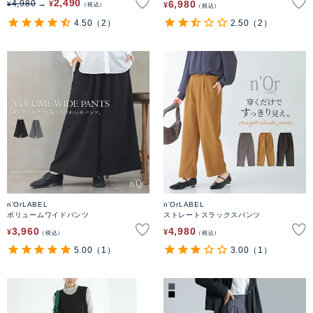
2,490
6,980
4,980
¥
¥
¥
税込
税込
4.50
（2）
2.50
（2）
n'OrLABEL
n'OrLABEL
ボリュームワイドパンツ
ストレートスラックスパンツ
3,960
4,980
¥
¥
税込
税込
5.00
（1）
3.00
（1）