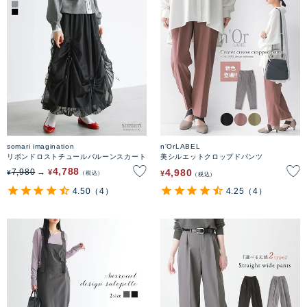
somari imagination
n'OrLABEL
リボンドロストチュールバルーンスカート
美シルエットクロップドパンツ
4,788
4,980
7,980
¥
¥
¥
税込
税込
4.50
（4）
4.25
（4）