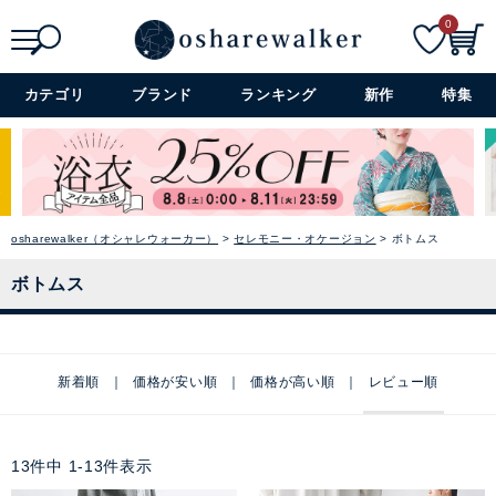
0
検索
詳細検索+
カテゴリ
ブランド
ランキング
新作
特集
osharewalker（オシャレウォーカー）
セレモニー・オケージョン
ボトムス
ボトムス
新着順
価格が安い順
価格が高い順
レビュー順
13
件中
1
-
13
件表示