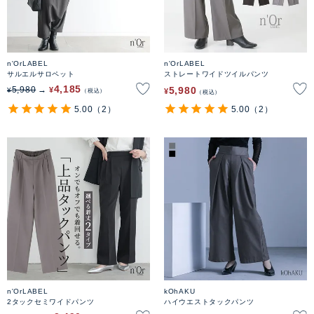
n'OrLABEL
n'OrLABEL
サルエルサロペット
ストレートワイドツイルパンツ
4,185
5,980
5,980
¥
¥
¥
税込
税込
5.00
（2）
5.00
（2）
n'OrLABEL
kOhAKU
2タックセミワイドパンツ
ハイウエストタックパンツ