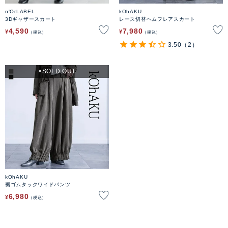
n'OrLABEL
kOhAKU
3Dギャザースカート
レース切替ヘムフレアスカート
4,590
7,980
¥
¥
税込
税込
3.50
（2）
SOLD OUT
kOhAKU
裾ゴムタックワイドパンツ
6,980
¥
税込