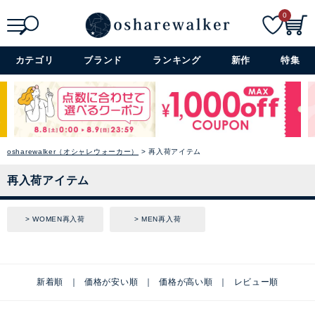
0
検索
詳細検索+
カテゴリ
ブランド
ランキング
新作
特集
osharewalker（オシャレウォーカー）
再入荷アイテム
再入荷アイテム
WOMEN再入荷
MEN再入荷
新着順
価格が安い順
価格が高い順
レビュー順