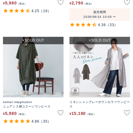
5,980
2,790
¥
¥
税込
税込
4.25
（16）
販売期間
2026/08/14 10:00
〜
4.36
（33）
SOLD OUT
SOLD OUT
somari imagination
リネンシャンブレーガウンカラーワンピー
ニュアンス柄コクーンワンピース
ス
5,980
15,180
¥
¥
税込
税込
4.86
（35）