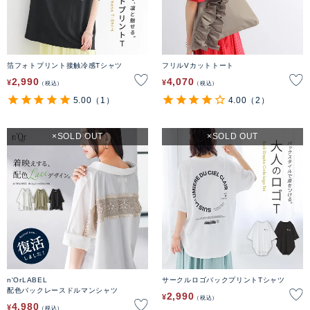
箔フォトプリント接触冷感Tシャツ
フリルVカットトート
2,990
4,070
¥
¥
税込
税込
5.00
（1）
4.00
（2）
SOLD OUT
SOLD OUT
n'OrLABEL
サークルロゴバックプリントTシャツ
配色バックレースドルマンシャツ
2,990
¥
税込
4,980
¥
税込