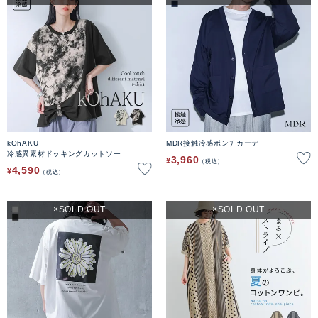
kOhAKU
MDR接触冷感ポンチカーデ
冷感異素材ドッキングカットソー
3,960
¥
税込
4,590
¥
税込
SOLD OUT
SOLD OUT