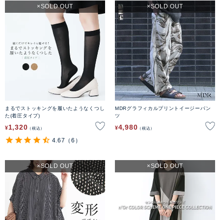
SOLD OUT
SOLD OUT
まるでストッキングを履いたようなくつし
MDRグラフィカルプリントイージーパン
た(着圧タイプ)
ツ
1,320
4,980
¥
¥
税込
税込
4.67
（6）
SOLD OUT
SOLD OUT