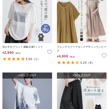
箔かすれプリント接触冷感Tシャツ
フレンチスリーブタックデザインワンピー
ス
2,990
¥
税込
4,900
¥
税込
5.00
（1）
4.25
（8）
SOLD OUT
SOLD OUT