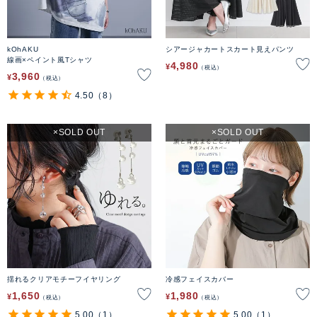
kOhAKU
シアージャカートスカート見えパンツ
線画×ペイント風Tシャツ
4,980
¥
税込
3,960
¥
税込
4.50
（8）
SOLD OUT
SOLD OUT
揺れるクリアモチーフイヤリング
冷感フェイスカバー
1,650
1,980
¥
¥
税込
税込
5.00
（1）
5.00
（1）