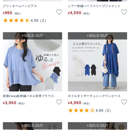
グリッタームーンピアス
シアー刺繍ハーフスリーブジャケット
990
4,590
¥
¥
税込
税込
4.50
（2）
SOLD OUT
SOLD OUT
前後2way総刺繍パネル切替ブラウス
ボイルギャザーチュニックワンピース
3,960
4,980
¥
¥
税込
税込
4.00
（2）
SOLD OUT
SOLD OUT