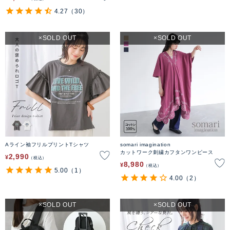
4.27
（30）
SOLD OUT
SOLD OUT
Aライン袖フリルプリントTシャツ
somari imagination
カットワーク刺繍カフタンワンピース
2,990
¥
税込
8,980
¥
税込
5.00
（1）
4.00
（2）
SOLD OUT
SOLD OUT