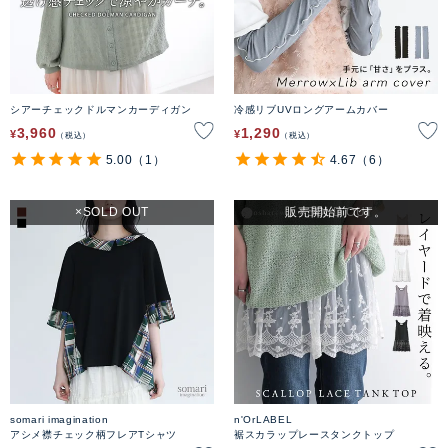
シアーチェックドルマンカーディガン
冷感リブUVロングアームカバー
3,960
1,290
¥
¥
税込
税込
5.00
（1）
4.67
（6）
SOLD OUT
販売開始前です。
SOLD OUT
somari imagination
n'OrLABEL
アシメ襟チェック柄フレアTシャツ
裾スカラップレースタンクトップ