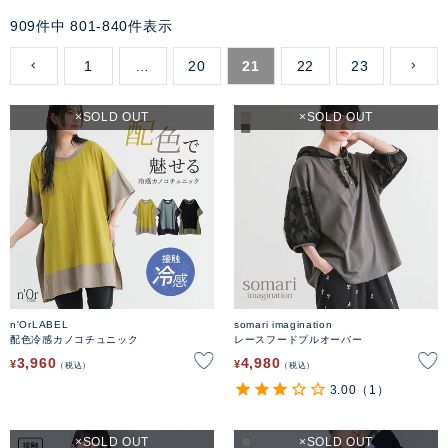
909
件中
801
-
840
件表示
1
…
20
21
22
23
SOLD OUT
SOLD OUT
n'OrLABEL
somari imagination
配色冷感カノコチュニック
レースフードプルオーバー
3,960
4,980
¥
¥
税込
税込
3.00
（1）
SOLD OUT
SOLD OUT