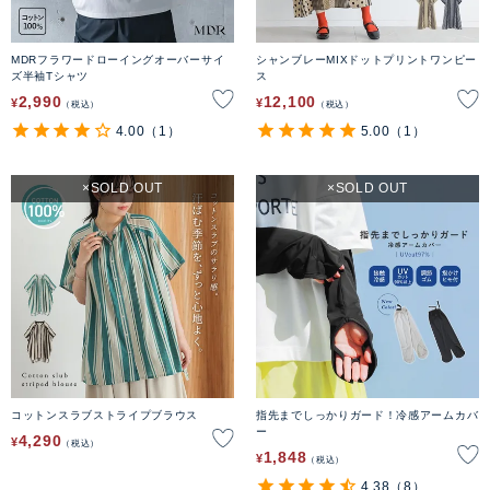
MDRフラワードローイングオーバーサイ
シャンブレーMIXドットプリントワンピー
ズ半袖Tシャツ
ス
2,990
12,100
¥
¥
税込
税込
4.00
（1）
5.00
（1）
SOLD OUT
SOLD OUT
コットンスラブストライプブラウス
指先までしっかりガード！冷感アームカバ
ー
4,290
¥
税込
1,848
¥
税込
4.38
（8）