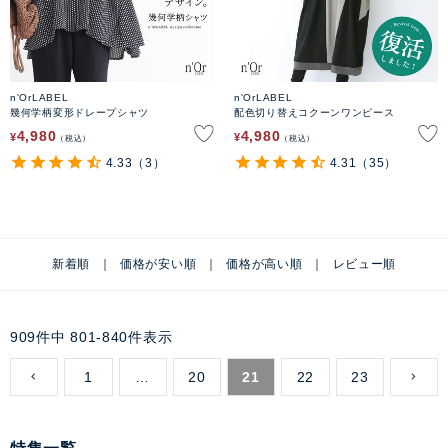
n'OrLABEL
n'OrLABEL
幾何学柄変形ドレープシャツ
配色切り替えコクーンワンピース
4,980
4,980
¥
¥
税込
税込
4.33
（3）
4.31
（35）
新着順
価格が安い順
価格が高い順
レビュー順
909
件中
801
-
840
件表示
1
…
20
21
22
23