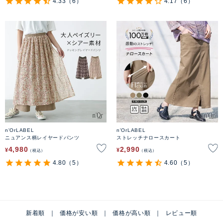
4.33
（6）
4.17
（6）
n'OrLABEL
n'OrLABEL
ニュアンス柄レイヤードパンツ
ストレッチナロースカート
4,980
2,990
¥
¥
税込
税込
4.80
（5）
4.60
（5）
新着順
価格が安い順
価格が高い順
レビュー順