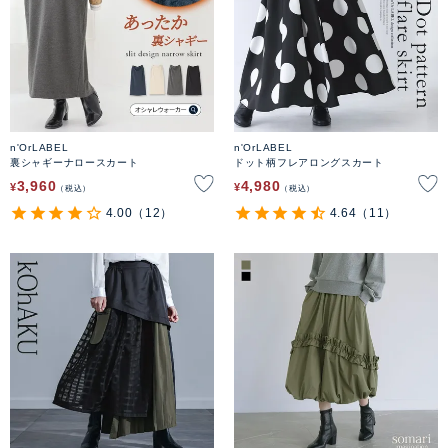
n'OrLABEL
n'OrLABEL
裏シャギーナロースカート
ドット柄フレアロングスカート
3,960
4,980
¥
¥
税込
税込
4.00
（12）
4.64
（11）