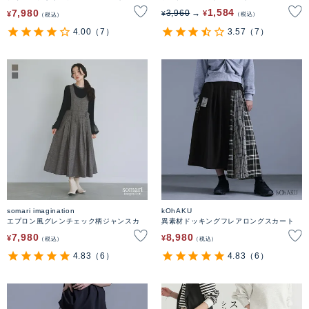
1,584
7,980
3,960
¥
¥
¥
税込
税込
4.00
（7）
3.57
（7）
somari imagination
kOhAKU
エプロン風グレンチェック柄ジャンスカ
異素材ドッキングフレアロングスカート
7,980
8,980
¥
¥
税込
税込
4.83
（6）
4.83
（6）