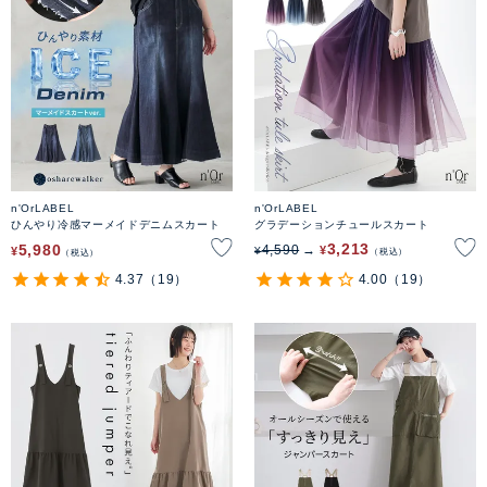
n'OrLABEL
n'OrLABEL
ひんやり冷感マーメイドデニムスカート
グラデーションチュールスカート
3,213
5,980
4,590
¥
¥
¥
税込
税込
4.37
（19）
4.00
（19）