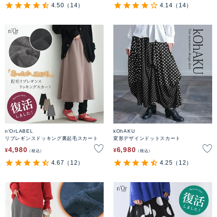
4.50
（14）
4.14
（14）
n'OrLABEL
kOhAKU
リブレギンスドッキング裏起毛スカート
変形デザインドットスカート
4,980
6,980
¥
¥
税込
税込
4.67
（12）
4.25
（12）