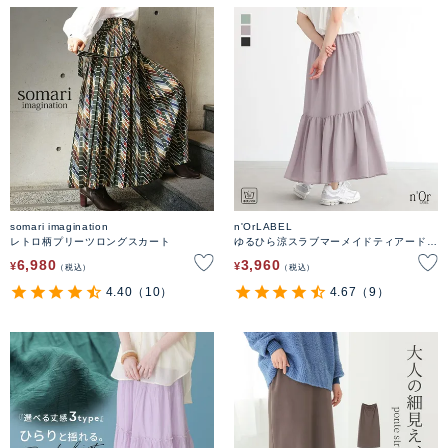
somari imagination
n'OrLABEL
レトロ柄プリーツロングスカート
ゆるひら涼スラブマーメイドティアードス
カート
6,980
3,960
¥
¥
税込
税込
4.40
（10）
4.67
（9）