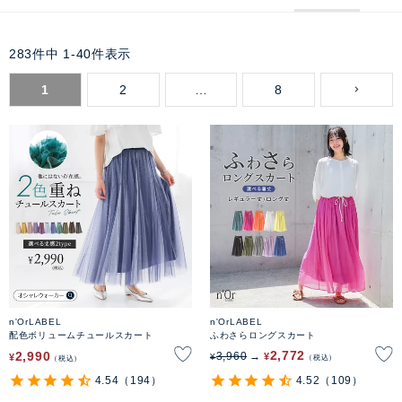
283
件中
1
-
40
件表示
1
2
…
8
n'OrLABEL
n'OrLABEL
配色ボリュームチュールスカート
ふわさらロングスカート
2,772
2,990
3,960
¥
¥
¥
税込
税込
4.54
（194）
4.52
（109）