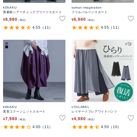
kOhAKU
somari imagination
異素材シアーチェックプリーツスカート
フリルバルーンスカート
8,980
6,980
¥
¥
税込
税込
4.55
（11）
4.55
（11）
kOhAKU
n'OrLABEL
変形コクーンニットスカート
レイヤードフレアワイドパンツ
7,980
4,980
¥
¥
税込
税込
4.00
（11）
4.50
（10）