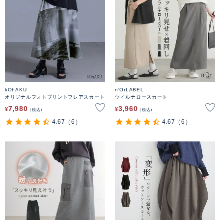
kOhAKU
n'OrLABEL
オリジナルフォトプリントフレアスカート
ツイルナロースカート
7,980
3,960
¥
¥
税込
税込
4.67
（6）
4.67
（6）