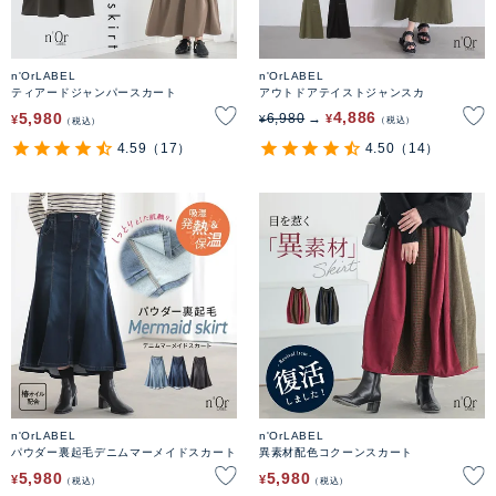
n'OrLABEL
n'OrLABEL
ティアードジャンパースカート
アウトドアテイストジャンスカ
4,886
5,980
6,980
¥
¥
¥
税込
税込
4.59
（17）
4.50
（14）
n'OrLABEL
n'OrLABEL
パウダー裏起毛デニムマーメイドスカート
異素材配色コクーンスカート
5,980
5,980
¥
¥
税込
税込