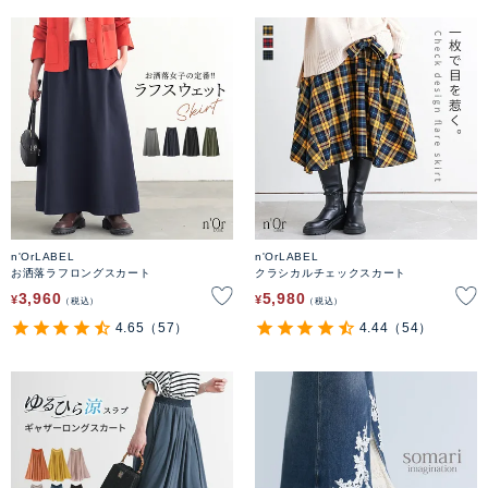
n'OrLABEL
n'OrLABEL
お洒落ラフロングスカート
クラシカルチェックスカート
3,960
5,980
¥
¥
税込
税込
4.65
（57）
4.44
（54）