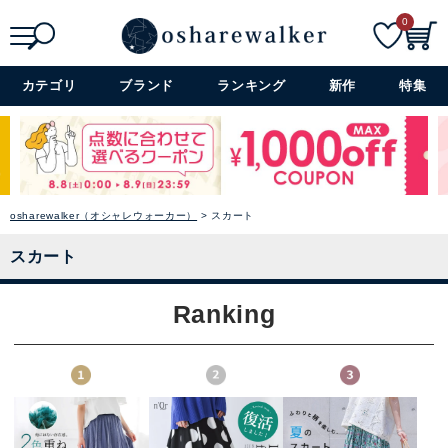
0
検索
詳細検索+
カテゴリ
ブランド
ランキング
新作
特集
osharewalker（オシャレウォーカー）
スカート
スカート
Ranking