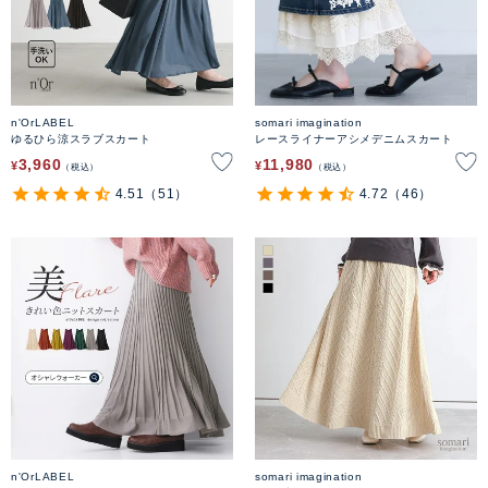
n'OrLABEL
somari imagination
ゆるひら涼スラブスカート
レースライナーアシメデニムスカート
3,960
11,980
¥
¥
税込
税込
4.51
（51）
4.72
（46）
n'OrLABEL
somari imagination