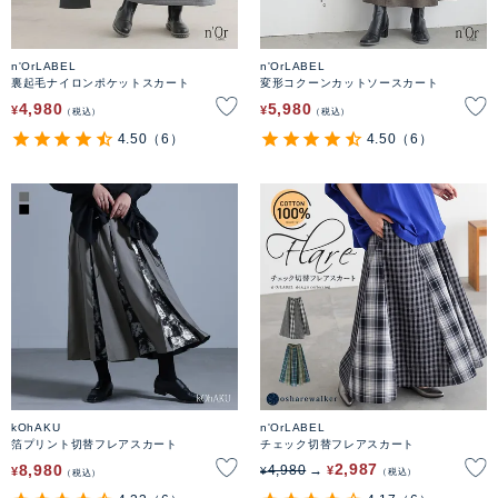
n'OrLABEL
n'OrLABEL
裏起毛ナイロンポケットスカート
変形コクーンカットソースカート
4,980
5,980
¥
¥
税込
税込
4.50
（6）
4.50
（6）
kOhAKU
n'OrLABEL
箔プリント切替フレアスカート
チェック切替フレアスカート
2,987
8,980
4,980
¥
¥
¥
税込
税込