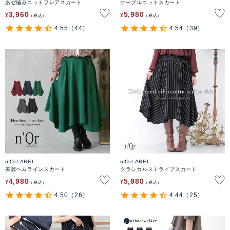
あぜ編みニットフレアスカート
ケーブルニットスカート
3,960
5,980
¥
¥
税込
税込
4.55
（44）
4.54
（39）
n'OrLABEL
n'OrLABEL
美麗ヘムラインスカート
クラシカルストライプスカート
4,980
5,980
¥
¥
税込
税込
4.50
（26）
4.44
（25）