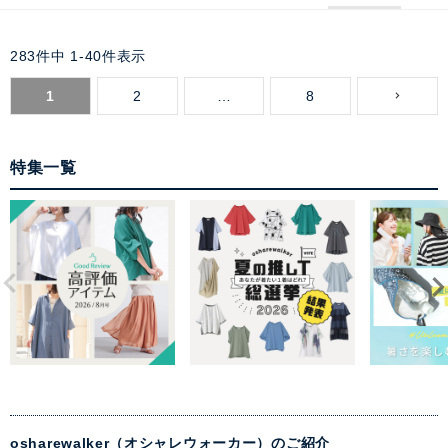
283
件中
1
-
40
件表示
1
2
…
8
特集一覧
osharewalker（オシャレウォーカー）のご紹介