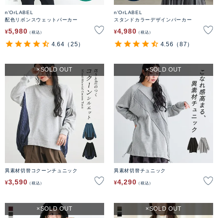
n'OrLABEL
n'OrLABEL
配色リボンスウェットパーカー
スタンドカラーデザインパーカー
5,980
4,980
¥
¥
税込
税込
4.64
（25）
4.56
（87）
SOLD OUT
SOLD OUT
異素材切替コクーンチュニック
異素材切替チュニック
3,590
4,290
¥
¥
税込
税込
SOLD OUT
SOLD OUT