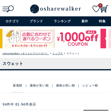
0
検索
詳細検索+
カテゴリ
ブランド
ランキング
新作
特集
osharewalker（オシャレウォーカー）
トップス
スウェット
スウェット
新着順
価格が安い順
価格が高い順
レビュー順
94
件中
81
-
94
件表示