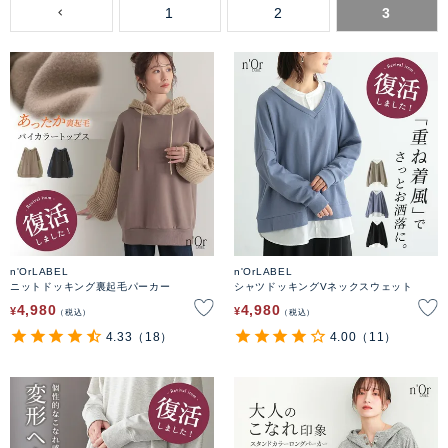
1
2
3
n'OrLABEL
n'OrLABEL
ニットドッキング裏起毛パーカー
シャツドッキングVネックスウェット
4,980
4,980
¥
¥
税込
税込
4.33
（18）
4.00
（11）