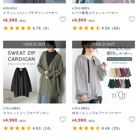
kOhAKU
n'OrLABEL
スラッシュ×ジップデザインパーカー
レース配色スウェットパーカー
6,980
4,900
¥
¥
税込
税込
4.78
（9）
4.50
（66）
SOLD OUT
SOLD OUT
n'OrLABEL
n'OrLABEL
スウェットジップカーディガン
ゆるっとシンプルフードパーカー
4,980
4,980
¥
¥
税込
税込
4.63
（24）
4.44
（55）