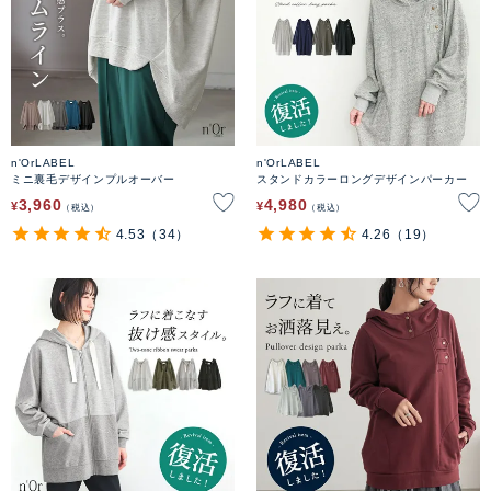
n'OrLABEL
n'OrLABEL
ミニ裏毛デザインプルオーバー
スタンドカラーロングデザインパーカー
3,960
4,980
¥
¥
税込
税込
4.53
（34）
4.26
（19）