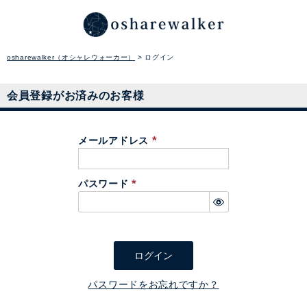
osharewalker（オシャレウォーカー）
ログイン
会員登録がお済みのお客様
メールアドレス
(
必
パスワード
須
(
)
必
須
)
ログイン
パスワードをお忘れですか？