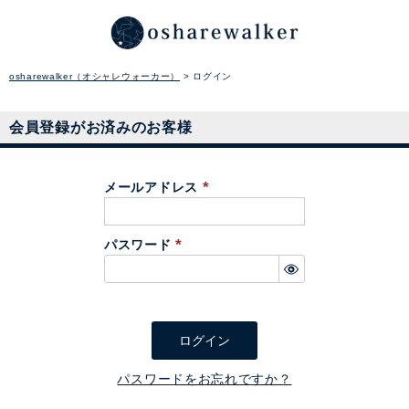
osharewalker（オシャレウォーカー）
ログイン
会員登録がお済みのお客様
メールアドレス
(
必
パスワード
須
(
)
必
須
)
ログイン
パスワードをお忘れですか？