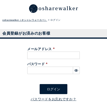
osharewalker（オシャレウォーカー）
ログイン
会員登録がお済みのお客様
メールアドレス
(
必
パスワード
須
(
)
必
須
)
ログイン
パスワードをお忘れですか？