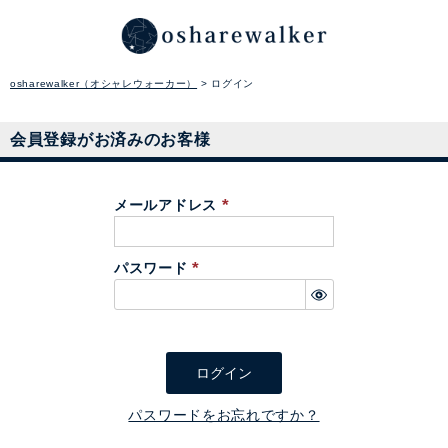
osharewalker（オシャレウォーカー）
ログイン
会員登録がお済みのお客様
メールアドレス
(
必
パスワード
須
(
)
必
須
)
ログイン
パスワードをお忘れですか？