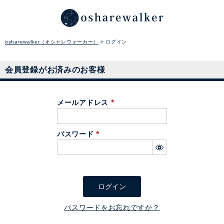
osharewalker（オシャレウォーカー）
ログイン
会員登録がお済みのお客様
メールアドレス
(
必
パスワード
須
(
)
必
須
)
ログイン
パスワードをお忘れですか？