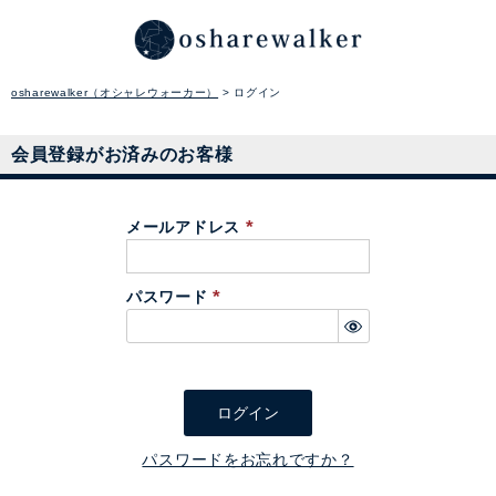
osharewalker（オシャレウォーカー）
ログイン
会員登録がお済みのお客様
メールアドレス
(
必
パスワード
須
(
)
必
須
)
ログイン
パスワードをお忘れですか？