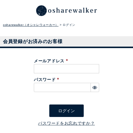
osharewalker（オシャレウォーカー）
ログイン
会員登録がお済みのお客様
メールアドレス
(
必
パスワード
須
(
)
必
須
)
ログイン
パスワードをお忘れですか？