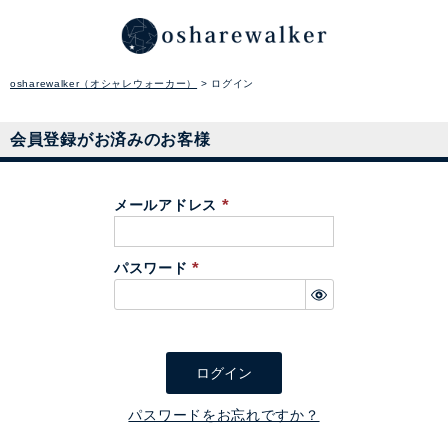
osharewalker（オシャレウォーカー）
ログイン
会員登録がお済みのお客様
メールアドレス
(
必
パスワード
須
(
)
必
須
)
ログイン
パスワードをお忘れですか？