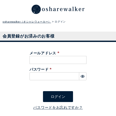
osharewalker（オシャレウォーカー）
ログイン
会員登録がお済みのお客様
メールアドレス
(
必
パスワード
須
(
)
必
須
)
ログイン
パスワードをお忘れですか？