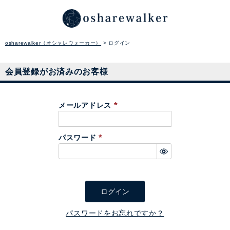
osharewalker（オシャレウォーカー）
ログイン
会員登録がお済みのお客様
メールアドレス
(
必
パスワード
須
(
)
必
須
)
ログイン
パスワードをお忘れですか？