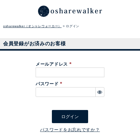
osharewalker（オシャレウォーカー）
ログイン
会員登録がお済みのお客様
メールアドレス
(
必
パスワード
須
(
)
必
須
)
ログイン
パスワードをお忘れですか？