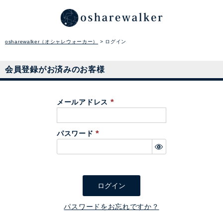
osharewalker（オシャレウォーカー）
ログイン
会員登録がお済みのお客様
メールアドレス
(
必
パスワード
須
(
)
必
須
)
ログイン
パスワードをお忘れですか？