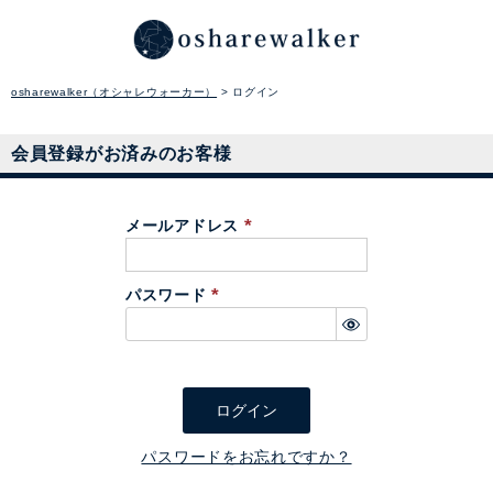
osharewalker（オシャレウォーカー）
ログイン
会員登録がお済みのお客様
メールアドレス
(
必
パスワード
須
(
)
必
須
)
ログイン
パスワードをお忘れですか？