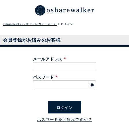
osharewalker（オシャレウォーカー）
ログイン
会員登録がお済みのお客様
メールアドレス
(
必
パスワード
須
(
)
必
須
)
ログイン
パスワードをお忘れですか？