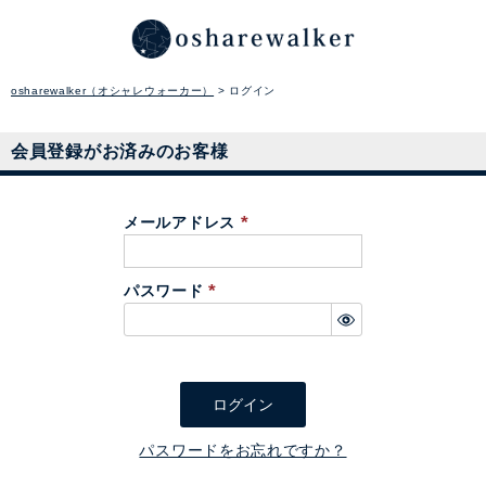
osharewalker（オシャレウォーカー）
ログイン
会員登録がお済みのお客様
メールアドレス
(
必
パスワード
須
(
)
必
須
)
ログイン
パスワードをお忘れですか？