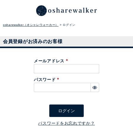
osharewalker（オシャレウォーカー）
ログイン
会員登録がお済みのお客様
メールアドレス
(
必
パスワード
須
(
)
必
須
)
ログイン
パスワードをお忘れですか？