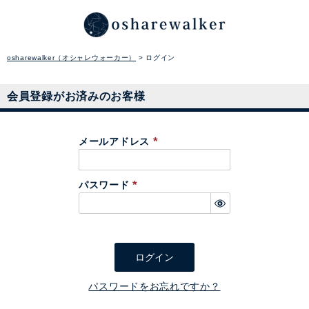
osharewalker（オシャレウォーカー）
ログイン
会員登録がお済みのお客様
メールアドレス
(
必
パスワード
須
(
)
必
須
)
ログイン
パスワードをお忘れですか？