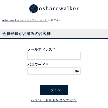
osharewalker（オシャレウォーカー）
ログイン
会員登録がお済みのお客様
メールアドレス
(
必
パスワード
須
(
)
必
須
)
ログイン
パスワードをお忘れですか？