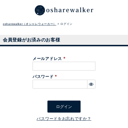
osharewalker（オシャレウォーカー）
ログイン
会員登録がお済みのお客様
メールアドレス
(
必
パスワード
須
(
)
必
須
)
ログイン
パスワードをお忘れですか？