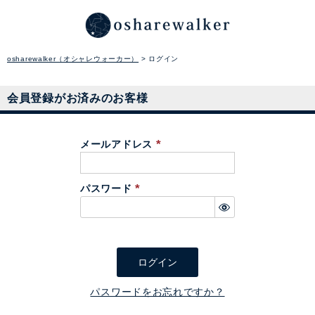
osharewalker（オシャレウォーカー）
ログイン
会員登録がお済みのお客様
メールアドレス
(
必
パスワード
須
(
)
必
須
)
ログイン
パスワードをお忘れですか？