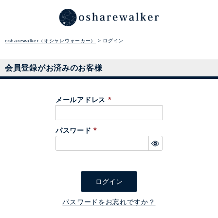
osharewalker（オシャレウォーカー）
ログイン
会員登録がお済みのお客様
メールアドレス
(
必
パスワード
須
(
)
必
須
)
ログイン
パスワードをお忘れですか？