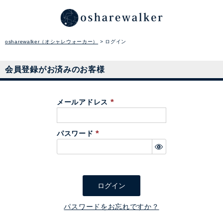
osharewalker（オシャレウォーカー）
ログイン
会員登録がお済みのお客様
メールアドレス
(
必
パスワード
須
(
)
必
須
)
ログイン
パスワードをお忘れですか？