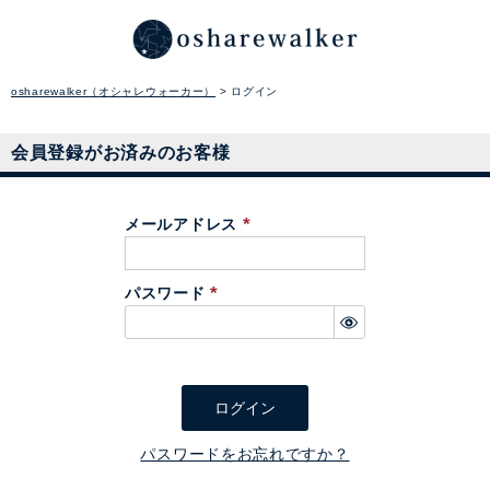
osharewalker（オシャレウォーカー）
ログイン
会員登録がお済みのお客様
メールアドレス
(
必
パスワード
須
(
)
必
須
)
ログイン
パスワードをお忘れですか？