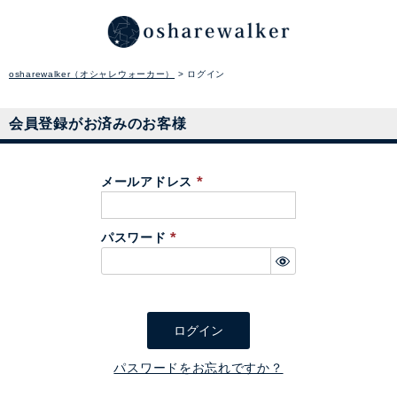
osharewalker（オシャレウォーカー）
ログイン
会員登録がお済みのお客様
メールアドレス
(
必
パスワード
須
(
)
必
須
)
ログイン
パスワードをお忘れですか？