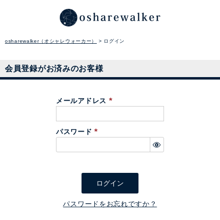
osharewalker（オシャレウォーカー）
ログイン
会員登録がお済みのお客様
メールアドレス
(
必
パスワード
須
(
)
必
須
)
ログイン
パスワードをお忘れですか？