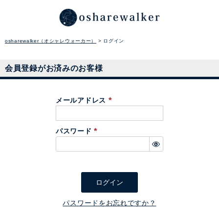
osharewalker（オシャレウォーカー）
ログイン
会員登録がお済みのお客様
メールアドレス
(
必
パスワード
須
(
)
必
須
)
ログイン
パスワードをお忘れですか？