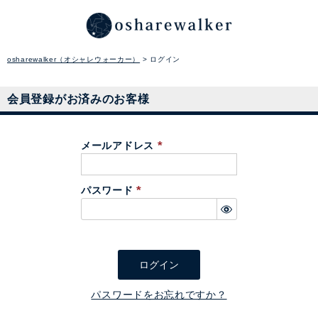
osharewalker（オシャレウォーカー）
ログイン
会員登録がお済みのお客様
メールアドレス
(
必
パスワード
須
(
)
必
須
)
ログイン
パスワードをお忘れですか？