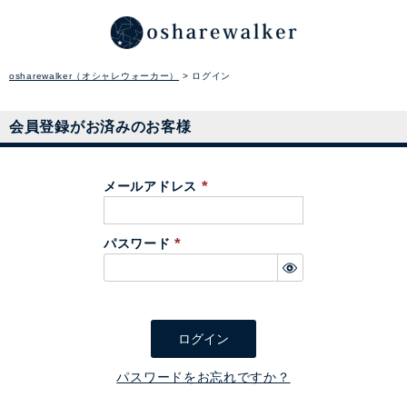
osharewalker（オシャレウォーカー）
ログイン
会員登録がお済みのお客様
メールアドレス
(
必
パスワード
須
(
)
必
須
)
ログイン
パスワードをお忘れですか？