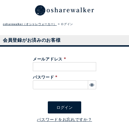
osharewalker（オシャレウォーカー）
ログイン
会員登録がお済みのお客様
メールアドレス
(
必
パスワード
須
(
)
必
須
)
ログイン
パスワードをお忘れですか？