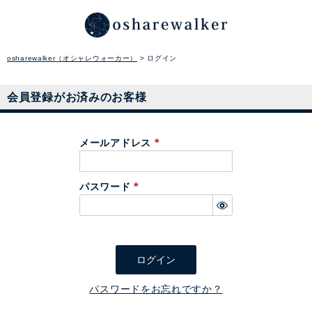
osharewalker（オシャレウォーカー）
ログイン
会員登録がお済みのお客様
メールアドレス
(
必
パスワード
須
(
)
必
須
)
ログイン
パスワードをお忘れですか？