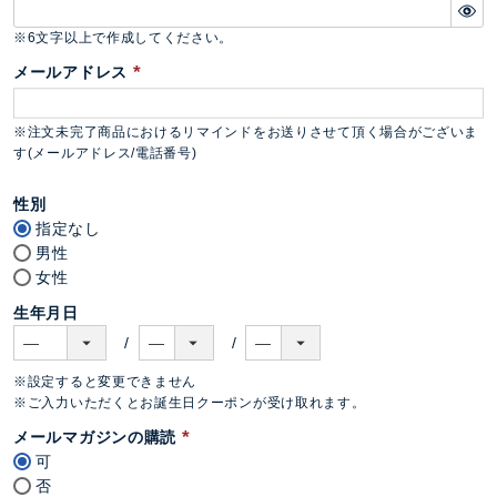
)
(
必
※6文字以上で作成してください。
須
メールアドレス
)
(
必
※注文未完了商品におけるリマインドをお送りさせて頂く場合がございま
須
す(メールアドレス/電話番号)
)
性別
指定なし
男性
女性
生年月日
※設定すると変更できません
※ご入力いただくとお誕生日クーポンが受け取れます。
メールマガジンの購読
可
(
否
必