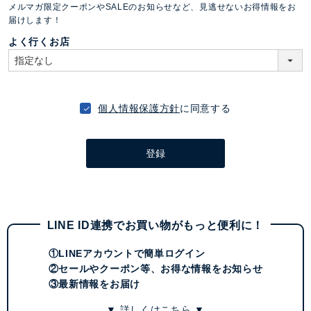
メルマガ限定クーポンやSALEのお知らせなど、見逃せないお得情報をお
須
届けします！
)
よく行くお店
個人情報保護方針
に同意する
登録
LINE ID連携でお買い物がもっと便利に！
①LINEアカウントで簡単ログイン
②セールやクーポン等、お得な情報をお知らせ
③最新情報をお届け
▼ 詳しくはこちら ▼