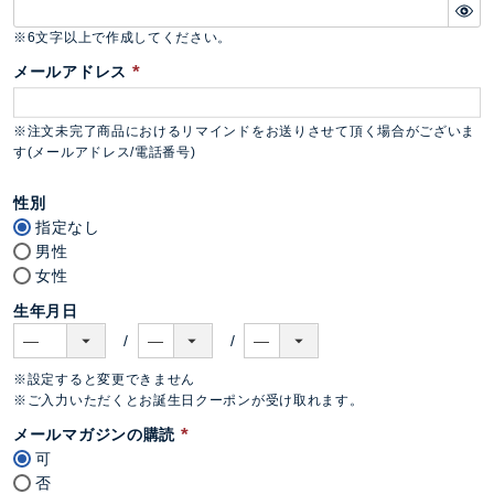
)
(
必
※6文字以上で作成してください。
須
メールアドレス
)
(
必
※注文未完了商品におけるリマインドをお送りさせて頂く場合がございま
須
す(メールアドレス/電話番号)
)
性別
指定なし
男性
女性
生年月日
※設定すると変更できません
※ご入力いただくとお誕生日クーポンが受け取れます。
メールマガジンの購読
可
(
否
必