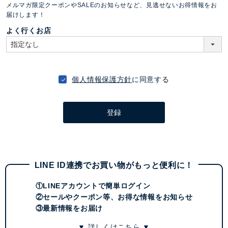
メルマガ限定クーポンやSALEのお知らせなど、見逃せないお得情報をお
須
届けします！
)
よく行くお店
個人情報保護方針
に同意する
登録
LINE ID連携でお買い物がもっと便利に！
①LINEアカウントで簡単ログイン
②セールやクーポン等、お得な情報をお知らせ
③最新情報をお届け
▼ 詳しくはこちら ▼